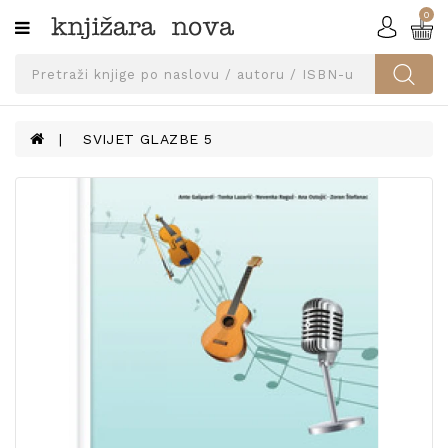
0
Kategorije
SVEUČILIŠNA
IZDANJA
UDŽBENICI
SVIJET GLAZBE 5
KNJIGE
PRIBOR
I
OPREMA
NARUČI
UDŽBENIKE!
BLOG
KONTAKT