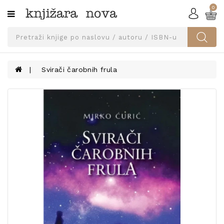
0
Kategorije
SVEUČILIŠNA
IZDANJA
UDŽBENICI
Svirači čarobnih frula
KNJIGE
PRIBOR
I
OPREMA
NARUČI
UDŽBENIKE!
BLOG
KONTAKT