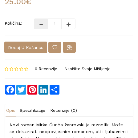
25.00€
Količina: :
Dodaj U Košaricu
0 Recenzije
Napišite Svoje Mišljenje
Facebook
Twitter
Pinterest
LinkedIn
Share
Opis
Specifikacije
Recenzije (0)
Novi roman Mirka Ćurića žanrovski je raznolik. Može
se deklarirati neopovijesnim romanom, ali i ljubavnim i