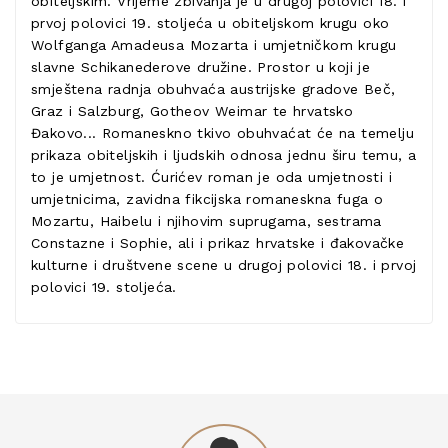
obiteljskim. Vrijeme zbivanja je u drugoj polovici 18. i
prvoj polovici 19. stoljeća u obiteljskom krugu oko
Wolfganga Amadeusa Mozarta i umjetničkom krugu
slavne Schikanederove družine. Prostor u koji je
smještena radnja obuhvaća austrijske gradove Beč,
Graz i Salzburg, Gotheov Weimar te hrvatsko
Đakovo... Romaneskno tkivo obuhvaćat će na temelju
prikaza obiteljskih i ljudskih odnosa jednu širu temu, a
to je umjetnost. Ćurićev roman je oda umjetnosti i
umjetnicima, zavidna fikcijska romaneskna fuga o
Mozartu, Haibelu i njihovim suprugama, sestrama
Constazne i Sophie, ali i prikaz hrvatske i đakovačke
kulturne i društvene scene u drugoj polovici 18. i prvoj
polovici 19. stoljeća.