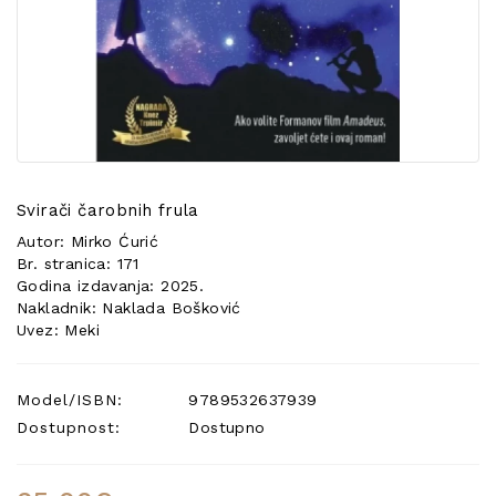
POSEBNA
PONUDA
Svirači čarobnih frula
Autor: Mirko Ćurić
Br. stranica: 171
Godina izdavanja: 2025.
Nakladnik: Naklada Bošković
Uvez: Meki
Model/ISBN:
9789532637939
Dostupnost:
Dostupno