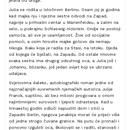
jedna od druge.
Julia se rodila u Istočnom Berlinu. Osam joj je godina
kad majka nju i njezine sestre odvodi na Zapad,
najprije u prihvatni centar u Marienfeldeu, a zatim na
selo, u pokrajinu Schleswig-Holstein. Ondje ne postoji
samoća, ali sve je usamljenost. Žive od socijalne
pomoći, a osim hirovite majke gotovo da nemaju
nikoga. Baku koja je radila za Stasi, na Istoku. Djeda
od kojega će bježati, na Zapadu. Od ostale imovine
svaka sestra ima drugog odsutnog oca, a Julia još i
Johannu, blizanku, još jedan svijet koji se ubrzano
udaljava.
Svjetovima daleko, autobiografski roman jedne od
najznačajnijih suvremenih njemačkih autorica Julije
Franck, suptilno, ali bez milosti progovara o onom
najintimnijem: surovosti i ljepoti odrastanja. Kad u
trinaestoj godini odluči napustiti dom i otići u
Zapadni Berlin, njegova junakinja morat će prijeći više
od jedne strogo čuvane granice. Na putu će pronaći i
ponovno izgubiti oca, školovati se i raditi, stanovati i