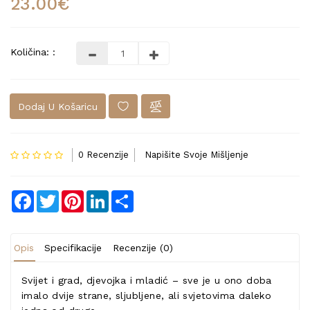
23.00€
Količina: :
Dodaj U Košaricu
0 Recenzije
Napišite Svoje Mišljenje
Facebook
Twitter
Pinterest
LinkedIn
Share
Opis
Specifikacije
Recenzije (0)
Svijet i grad, djevojka i mladić – sve je u ono doba
imalo dvije strane, sljubljene, ali svjetovima daleko