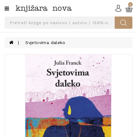
0
Kategorije
SVEUČILIŠNA
IZDANJA
UDŽBENICI
Svjetovima daleko
KNJIGE
PRIBOR
I
OPREMA
NARUČI
UDŽBENIKE!
BLOG
KONTAKT