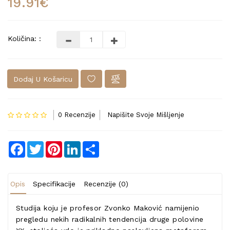
19.91€
Količina: :
Dodaj U Košaricu
0 Recenzije
Napišite Svoje Mišljenje
Facebook
Twitter
Pinterest
LinkedIn
Share
Opis
Specifikacije
Recenzije (0)
Studija koju je profesor Zvonko Maković namijenio
pregledu nekih radikalnih tendencija druge polovine