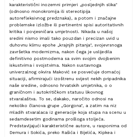
karakteristični inozemni primjeri „posljednjih slika"
(odnosno monokromija ili stereotipija
autorefleksivnog predznaka), a potom i značajne
problemske izložbe ili pertinentni spisi autoritativnih
kritika i povjesničara umjetnosti. Nikada u našoj
sredini nismo imali tako pouzdan i precizan uvid u
duhovnu klimu epohe „krajnjih pitanja", svojevrsnoga
završetka modernizma, nakon čega je uslijedila
definitivno postmoderna sa svim svojim dvojbenim
iskustvima i svojstvima. Nakon sustavnoga
univerzalnog okvira Maković se posvećuje domaćoj
situaciji, afirmirajući izoštrenu svijest nekih pripadnika
naše sredine, odnosno hrvatskih umjetnika, o o
graničnom i autokritičkom statusu likovnog
stvaralaštva. To se, dakako, naročito odnosi na
nekoliko članova grupe „Gorgona", a zatim na niz
mladih stvaralaca iz generacije koja stupa na scenu u
sedamdesetim godinama prošloga stoljeća.
Predstavljajući karakteristične autore, u rasponima od
Demura i Sokića, preko Rašića i Bijelića, Kipkea i