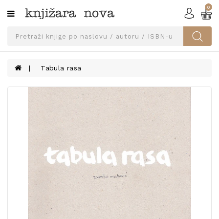
0
Kategorije
SVEUČILIŠNA
IZDANJA
UDŽBENICI
Tabula rasa
KNJIGE
PRIBOR
I
OPREMA
NARUČI
UDŽBENIKE!
BLOG
KONTAKT