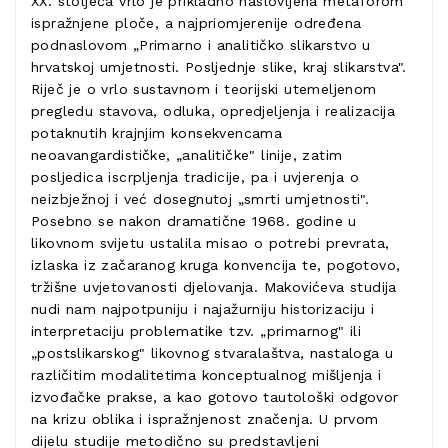
XX. stoljeća vrlo je prikladno naslovljena metaforom
ispražnjene ploče, a najpriomjerenije određena
podnaslovom „Primarno i analitičko slikarstvo u
hrvatskoj umjetnosti. Posljednje slike, kraj slikarstva".
Riječ je o vrlo sustavnom i teorijski utemeljenom
pregledu stavova, odluka, opredjeljenja i realizacija
potaknutih krajnjim konsekvencama
neoavangardističke, „analitičke" linije, zatim
posljedica iscrpljenja tradicije, pa i uvjerenja o
neizbježnoj i već dosegnutoj „smrti umjetnosti".
Posebno se nakon dramatične 1968. godine u
likovnom svijetu ustalila misao o potrebi prevrata,
izlaska iz začaranog kruga konvencija te, pogotovo,
tržišne uvjetovanosti djelovanja. Makovićeva studija
nudi nam najpotpuniju i najažurniju historizaciju i
interpretaciju problematike tzv. „primarnog" ili
„postslikarskog" likovnog stvaralaštva, nastaloga u
različitim modalitetima konceptualnog mišljenja i
izvođačke prakse, a kao gotovo tautološki odgovor
na krizu oblika i ispražnjenost značenja. U prvom
dijelu studije metodično su predstavljeni