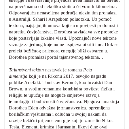
energije i usavršavanje prijenosa treba nastaviti na terenu,
na površinama od nekoliko stotina četvornih kilometara.
Odgovarajuća nenaseljena područja njezin tim pronalazi
u Australiji, Sahari i Arapskom poluotoku. Uz pomoć
tektona, najsjajnijih umova koji su u povijesti pridonosili
napretku čovječanstva, Dorothea savladava sve prepreke
koje postavljaju lokalne vlasti. Upoznajući nove tektone
saznaje za jednog kojemu ne uspijeva otkriti ime. Dok se
projekt bežičnog prijenosa energije bliži ostvarenju,
Dorothea pronalazi portal tajanstvenog tektona…
Tajanstveni tekton
nastavak je romana
Peta
dimenzija
koji je na Rikonu 2017. osvojio nagradu
publike Artefakt. Tomislav Beronić, kao hrvatski Dan
Brown, u svojim romanima kombinira povijest, fiziku i
religiju te upućuje na moguće smjerove razvoja
tehnologije i budućnosti čovječanstva. Njegova junakinja
Dorothea Eden odvažna je znanstvenica, opremljena
borilačkim vještinama i odlučna u svojoj nakani da
razvije bežični prijenos energije koji je zamislio Nikola
Tesla. Elementi krimića i šarmantni likovi čine ovaj