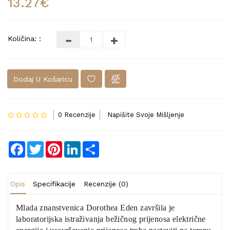
13.27€
Količina: :
Dodaj U Košaricu
0 Recenzije
Napišite Svoje Mišljenje
Facebook
Twitter
Pinterest
LinkedIn
Share
Opis
Specifikacije
Recenzije (0)
Mlada znanstvenica Dorothea Eden završila je
laboratorijska istraživanja bežičnog prijenosa električne