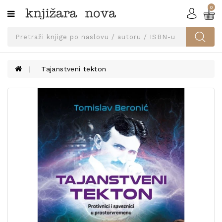
0
Kategorije
SVEUČILIŠNA
IZDANJA
UDŽBENICI
Tajanstveni tekton
KNJIGE
PRIBOR
I
OPREMA
NARUČI
UDŽBENIKE!
BLOG
KONTAKT