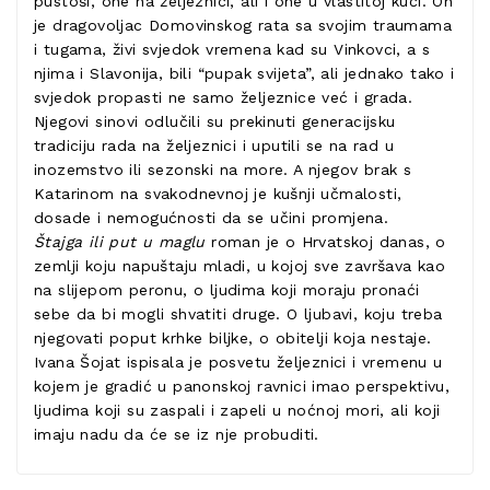
pustoši, one na željeznici, ali i one u vlastitoj kući. On
je dragovoljac Domovinskog rata sa svojim traumama
i tugama, živi svjedok vremena kad su Vinkovci, a s
njima i Slavonija, bili “pupak svijeta”, ali jednako tako i
svjedok propasti ne samo željeznice već i grada.
Njegovi sinovi odlučili su prekinuti generacijsku
tradiciju rada na željeznici i uputili se na rad u
inozemstvo ili sezonski na more. A njegov brak s
Katarinom na svakodnevnoj je kušnji učmalosti,
dosade i nemogućnosti da se učini promjena.
Štajga ili put u maglu
roman je o Hrvatskoj danas, o
zemlji koju napuštaju mladi, u kojoj sve završava kao
na slijepom peronu, o ljudima koji moraju pronaći
sebe da bi mogli shvatiti druge. O ljubavi, koju treba
njegovati poput krhke biljke, o obitelji koja nestaje.
Ivana Šojat ispisala je posvetu željeznici i vremenu u
kojem je gradić u panonskoj ravnici imao perspektivu,
ljudima koji su zaspali i zapeli u noćnoj mori, ali koji
imaju nadu da će se iz nje probuditi.