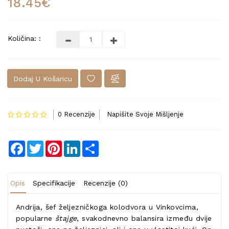
18.45€
Količina: :
Dodaj U Košaricu
0 Recenzije
Napišite Svoje Mišljenje
Facebook
Twitter
Pinterest
LinkedIn
Share
Opis
Specifikacije
Recenzije (0)
Andrija, šef željezničkoga kolodvora u Vinkovcima,
popularne
štajge
, svakodnevno balansira između dvije