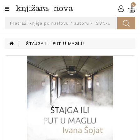
0
Kategorije
SVEUČILIŠNA
IZDANJA
UDŽBENICI
ŠTAJGA ILI PUT U MAGLU
KNJIGE
PRIBOR
I
OPREMA
NARUČI
UDŽBENIKE!
BLOG
KONTAKT