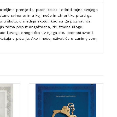
teljima prenijeti u pisani tekst i otkriti tajne svojega
ostane svima onima koji neće imati priliku pitati ga
ovnu školu, u srednju školu i kad su ga pozivali da
ženijih tema poput angažmana, društvene uloge
a, kao i svega onoga što uz njega ide. Jednostavno i
ušaju u pisanju. Ako i neće, uživat će u zanimljivom,