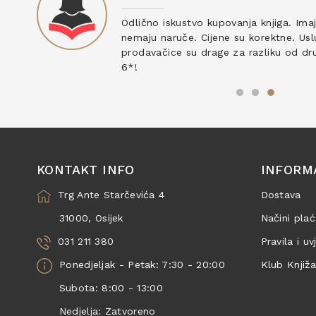
ku
Odlično iskustvo kupovanja knjiga. Ima
nemaju naruče. Cijene su korektne. Uslu
prodavačice su drage za razliku od drug
6*!
KONTAKT INFO
INFORM
Trg Ante Starčevića 4
Dostava
31000, Osijek
Načini plać
031 211 380
Pravila i uv
Ponedjeljak - Petak: 7:30 - 20:00
Klub Knjiž
Subota: 8:00 - 13:00
Nedjelja: Zatvoreno