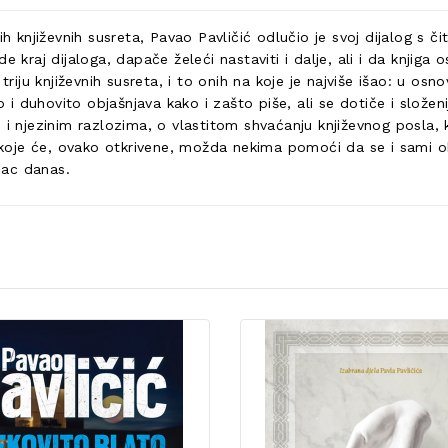
 književnih susreta, Pavao Pavličić odlučio je svoj dijalog s čita
 kraj dijaloga, dapače želeći nastaviti i dalje, ali i da knjiga 
triju književnih susreta, i to onih na koje je najviše išao: u osn
ivo i duhovito objašnjava kako i zašto piše, ali se dotiče i slo
osti i njezinim razlozima, o vlastitom shvaćanju književnog posl
a koje će, ovako otkrivene, možda nekima pomoći da se i sami ok
sac danas.