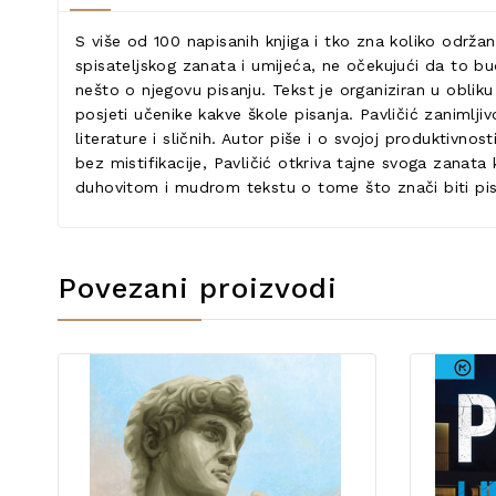
S više od 100 napisanih knjiga i tko zna koliko održanih
spisateljskog zanata i umijeća, ne očekujući da to bude
nešto o njegovu pisanju. Tekst je organiziran u obliku 
posjeti učenike kakve škole pisanja. Pavličić zanimlj
literature i sličnih. Autor piše i o svojoj produktivn
bez mistifikacije, Pavličić otkriva tajne svoga zanat
duhovitom i mudrom tekstu o tome što znači biti pi
Povezani proizvodi