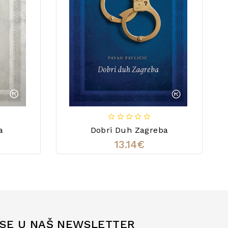
a
Dobri Duh Zagreba
13.14€
 SE U NAŠ NEWSLETTER