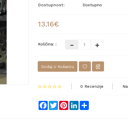
Dostupnost:
Dostupno
13.16€
Količina: :
Dodaj U Košaricu
0 Recenzije
Na
Facebook
Twitter
Pinterest
LinkedIn
Share