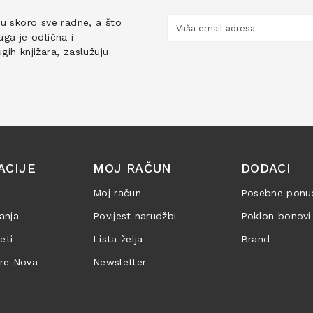
ju skoro sve radne, a što
ga je odlična i
ih knjižara, zaslužuju
ACIJE
MOJ RAČUN
DODACI
Moj račun
Posebne ponu
anja
Povijest narudžbi
Poklon bonovi
jeti
Lista želja
Brand
are Nova
Newsletter