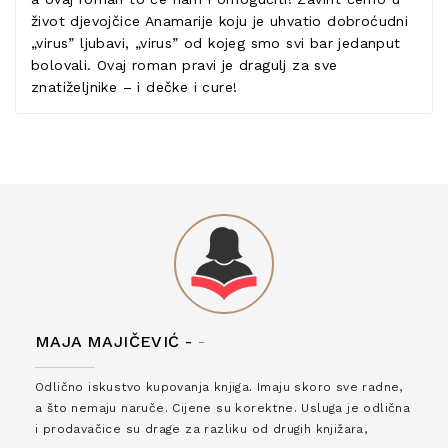
život djevojčice Anamarije koju je uhvatio dobroćudni
„virus” ljubavi, „virus” od kojeg smo svi bar jedanput
bolovali. Ovaj roman pravi je dragulj za sve
znatiželjnike – i dečke i cure!
MAJA MAJIČEVIĆ -
-
Odlično iskustvo kupovanja knjiga. Imaju skoro sve radne,
a što nemaju naruče. Cijene su korektne. Usluga je odlična
i prodavačice su drage za razliku od drugih knjižara,