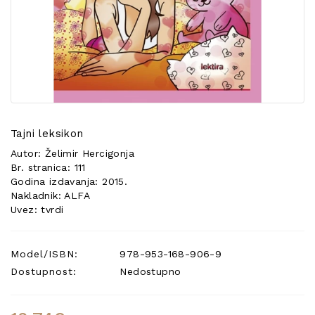
POSEBNA
PONUDA
Tajni leksikon
Autor: Želimir Hercigonja
Br. stranica: 111
Godina izdavanja: 2015.
Nakladnik: ALFA
Uvez: tvrdi
Model/ISBN:
978-953-168-906-9
Dostupnost:
Nedostupno