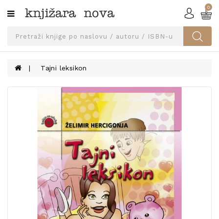
0
Kategorije
SVEUČILIŠNA
IZDANJA
UDŽBENICI
Tajni leksikon
KNJIGE
PRIBOR
I
OPREMA
NARUČI
UDŽBENIKE!
BLOG
KONTAKT