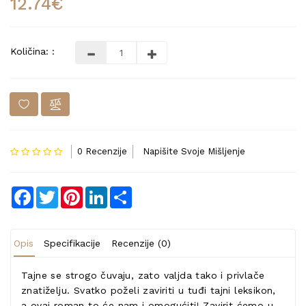
12.74€
Količina: :
0 Recenzije
Napišite Svoje Mišljenje
Facebook
Twitter
Pinterest
LinkedIn
Share
Opis
Specifikacije
Recenzije (0)
Tajne se strogo čuvaju, zato valjda tako i privlače
znatiželju. Svatko poželi zaviriti u tuđi tajni leksikon,
a ovaj roman to će nam i omogućiti! Zavirit ćemo u