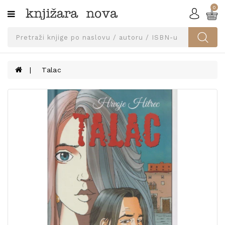
0
Kategorije
SVEUČILIŠNA
IZDANJA
UDŽBENICI
Talac
KNJIGE
PRIBOR
I
OPREMA
NARUČI
UDŽBENIKE!
BLOG
KONTAKT