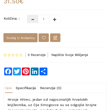
31.50€
Količina: :
Dodaj U Košaricu
0 Recenzije
Napišite Svoje Mišljenje
Facebook
Twitter
Pinterest
LinkedIn
Share
Opis
Specifikacije
Recenzije (0)
Hrvoje Hitrec, jedan od najpoznatijih hrvatskih
književnika, uz čije Smogovce su se odgojile brojne