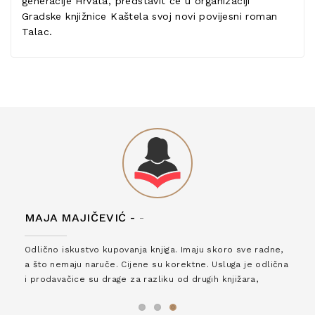
generacije Hrvata, predstavit će u organizaciji
Gradske knjižnice Kaštela svoj novi povijesni roman
Talac.
MAJA MAJIČEVIĆ -
-
Odlično iskustvo kupovanja knjiga. Imaju skoro sve radne,
a što nemaju naruče. Cijene su korektne. Usluga je odlična
i prodavačice su drage za razliku od drugih knjižara,
zaslužuju 6*!