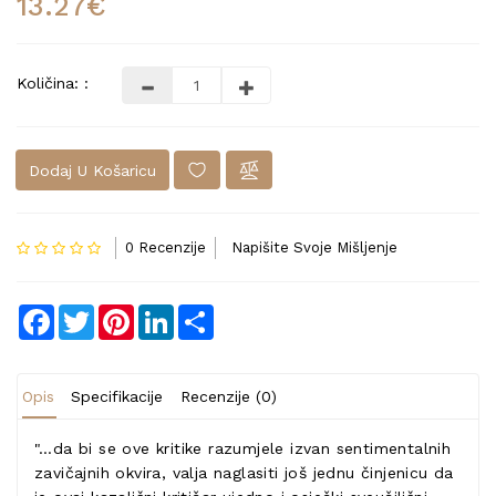
13.27€
Količina: :
Dodaj U Košaricu
0 Recenzije
Napišite Svoje Mišljenje
Facebook
Twitter
Pinterest
LinkedIn
Share
Opis
Specifikacije
Recenzije (0)
"…da bi se ove kritike razumjele izvan sentimentalnih
zavičajnih okvira, valja naglasiti još jednu činjenicu da