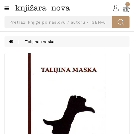
0
Kategorije
SVEUČILIŠNA
IZDANJA
UDŽBENICI
Talijina maska
KNJIGE
PRIBOR
I
OPREMA
NARUČI
UDŽBENIKE!
BLOG
KONTAKT