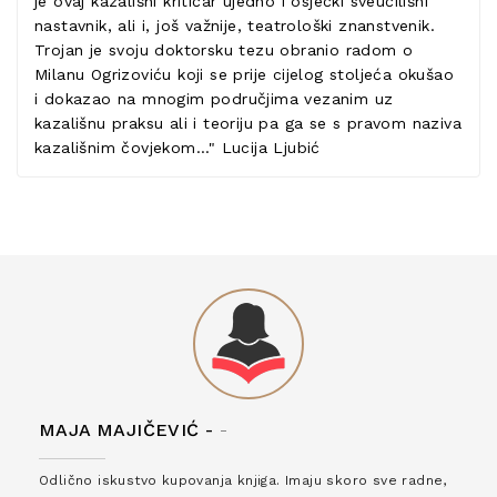
je ovaj kazališni kritičar ujedno i osječki sveučilišni
nastavnik, ali i, još važnije, teatrološki znanstvenik.
Trojan je svoju doktorsku tezu obranio radom o
Milanu Ogrizoviću koji se prije cijelog stoljeća okušao
i dokazao na mnogim područjima vezanim uz
kazališnu praksu ali i teoriju pa ga se s pravom naziva
kazališnim čovjekom..." Lucija Ljubić
MAJA MAJIČEVIĆ -
-
Odlično iskustvo kupovanja knjiga. Imaju skoro sve radne,