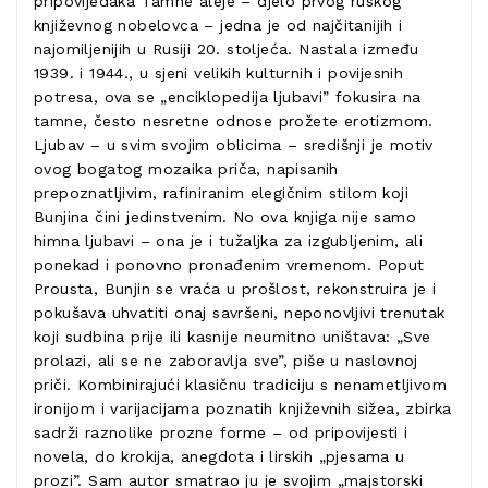
pripovijedaka Tamne aleje – djelo prvog ruskog
književnog nobelovca – jedna je od najčitanijih i
najomiljenijih u Rusiji 20. stoljeća. Nastala između
1939. i 1944., u sjeni velikih kulturnih i povijesnih
potresa, ova se „enciklopedija ljubavi” fokusira na
tamne, često nesretne odnose prožete erotizmom.
Ljubav – u svim svojim oblicima – središnji je motiv
ovog bogatog mozaika priča, napisanih
prepoznatljivim, rafiniranim elegičnim stilom koji
Bunjina čini jedinstvenim. No ova knjiga nije samo
himna ljubavi – ona je i tužaljka za izgubljenim, ali
ponekad i ponovno pronađenim vremenom. Poput
Prousta, Bunjin se vraća u prošlost, rekonstruira je i
pokušava uhvatiti onaj savršeni, neponovljivi trenutak
koji sudbina prije ili kasnije neumitno uništava: „Sve
prolazi, ali se ne zaboravlja sve”, piše u naslovnoj
priči. Kombinirajući klasičnu tradiciju s nenametljivom
ironijom i varijacijama poznatih književnih sižea, zbirka
sadrži raznolike prozne forme – od pripovijesti i
novela, do krokija, anegdota i lirskih „pjesama u
prozi”. Sam autor smatrao ju je svojim „majstorski