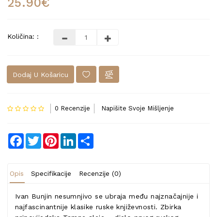
25.90€
Količina: :
Dodaj U Košaricu
0 Recenzije
Napišite Svoje Mišljenje
Facebook
Twitter
Pinterest
LinkedIn
Share
Opis
Specifikacije
Recenzije (0)
Ivan Bunjin nesumnjivo se ubraja među najznačajnije i
najfascinantnije klasike ruske književnosti. Zbirka