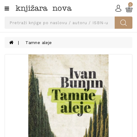
0
Kategorije
SVEUČILIŠNA
IZDANJA
UDŽBENICI
Tamne aleje
KNJIGE
PRIBOR
I
OPREMA
NARUČI
UDŽBENIKE!
BLOG
KONTAKT