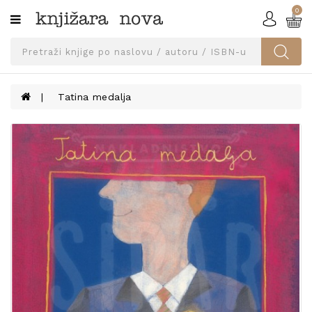
0
Kategorije
SVEUČILIŠNA
IZDANJA
UDŽBENICI
Tatina medalja
KNJIGE
PRIBOR
I
OPREMA
NARUČI
UDŽBENIKE!
BLOG
KONTAKT