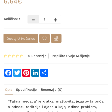
6.64€
Količina: :
Dodaj U Košaricu
0 Recenzije
Napišite Svoje Mišljenje
Facebook
Twitter
Pinterest
LinkedIn
Share
Opis
Specifikacije
Recenzije (0)
"Tatina medalja" je kratka, maštovita, jezgrovita priča
o odnosu roditelja i djece u kojoj vidimo problem,