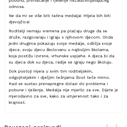
pobunu, prihvaćanje i rješenje nezadovoljavajućeg
odnosa.
Ne da mi se više biti tatina medalja! Htjela bih biti
djevojčica!
Roditelji nemaju vremena pa plaćaju druge da se
druže, razgovaraju i igraju s njihovom djecom. Onda
jedni drugima pokazuju svoje medalje, odličja svoje
djece, svoju djecu školovanu u najboljim školama,
koja postižu izvrsne, vrhunske uspjehe. A djeca bi da
su djeca dok su djeca, radije se igraju nego školuju.
Dok postoji mjera u svim tim roditeljskim,
odgojiteljskim i dječjim težnjama život teče mirno.
Kad se sustav prenapregne dolazi do problema i
pobune i rješenja. Medalja nije mjerilo za sve. Dijete je
mjerodavno za sve, kako za umjerenost tako i za
krajnost.