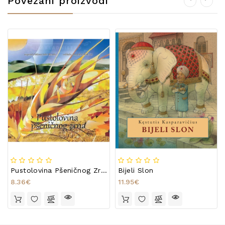
Povezani proizvodi
Pustolovina Pšeničnog Zrna
Bijeli Slon
8.36€
11.95€