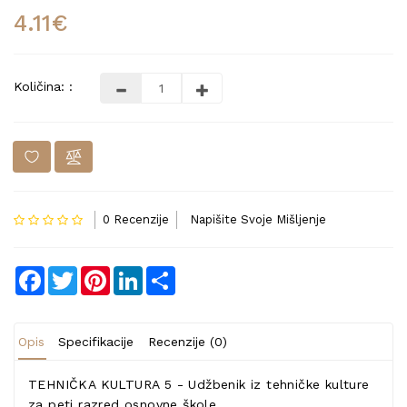
4.11€
Količina: :
0 Recenzije
Napišite Svoje Mišljenje
Facebook
Twitter
Pinterest
LinkedIn
Share
Opis
Specifikacije
Recenzije (0)
TEHNIČKA KULTURA 5 - Udžbenik iz tehničke kulture
za peti razred osnovne škole