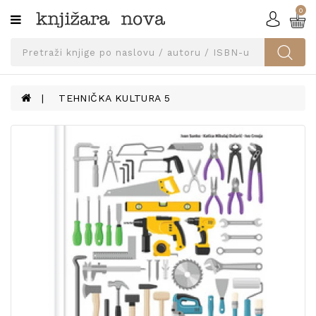
0
Kategorije
SVEUČILIŠNA
IZDANJA
UDŽBENICI
TEHNIČKA KULTURA 5
KNJIGE
PRIBOR
I
OPREMA
NARUČI
UDŽBENIKE!
BLOG
KONTAKT