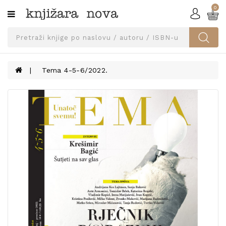
0
Kategorije
SVEUČILIŠNA
IZDANJA
UDŽBENICI
Tema 4-5-6/2022.
KNJIGE
PRIBOR
I
OPREMA
NARUČI
UDŽBENIKE!
BLOG
KONTAKT