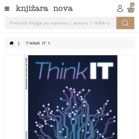
0
Kategorije
SVEUČILIŠNA
IZDANJA
UDŽBENICI
THINK IT 1
KNJIGE
PRIBOR
I
OPREMA
NARUČI
UDŽBENIKE!
BLOG
KONTAKT