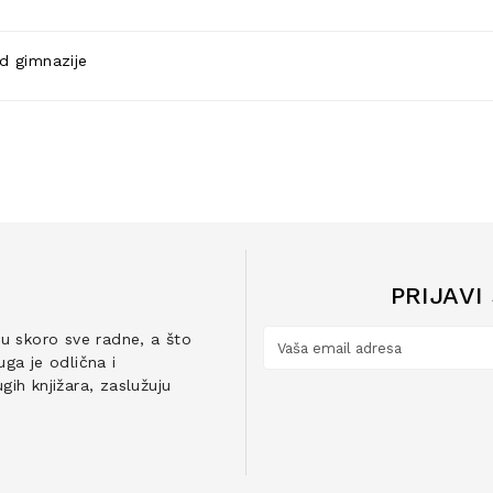
ed gimnazije
PRIJAVI
ju skoro sve radne, a što
ga je odlična i
ih knjižara, zaslužuju