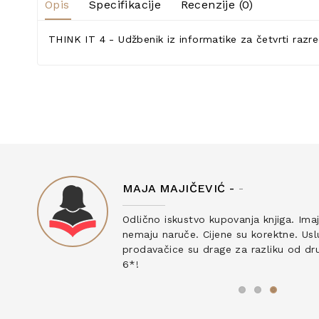
Opis
Specifikacije
Recenzije (0)
THINK IT 4 - Udžbenik iz informatike za četvrti razr
MAJA MAJIČEVIĆ -
-
ku
Odlično iskustvo kupovanja knjiga. Ima
nemaju naruče. Cijene su korektne. Uslu
prodavačice su drage za razliku od drug
6*!