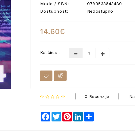
Model/ISBN:
9789533643489
Dostupnost:
Nedostupno
14.60€
Količina: :
0 Recenzije
Na
Facebook
Twitter
Pinterest
LinkedIn
Share