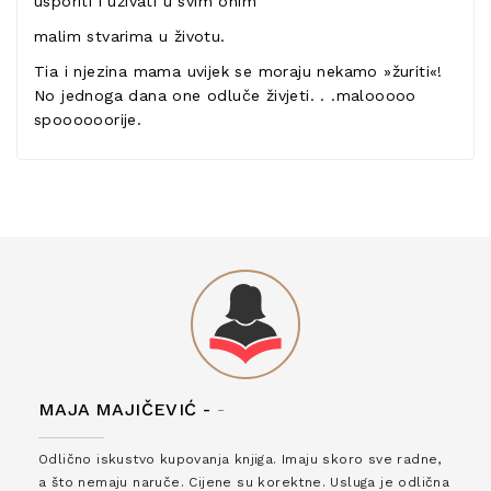
usporiti i uživati u svim onim
malim stvarima u životu.
Tia i njezina mama uvijek se moraju nekamo »žuriti«!
No jednoga dana one odluče živjeti. . .malooooo
spoooooorije.
MAJA MAJIČEVIĆ -
-
Odlično iskustvo kupovanja knjiga. Imaju skoro sve radne,
a što nemaju naruče. Cijene su korektne. Usluga je odlična