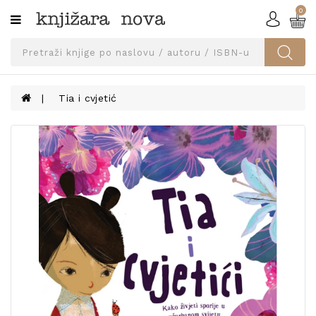
0
Kategorije
SVEUČILIŠNA
IZDANJA
UDŽBENICI
Tia i cvjetić
KNJIGE
PRIBOR
I
OPREMA
NARUČI
UDŽBENIKE!
BLOG
KONTAKT