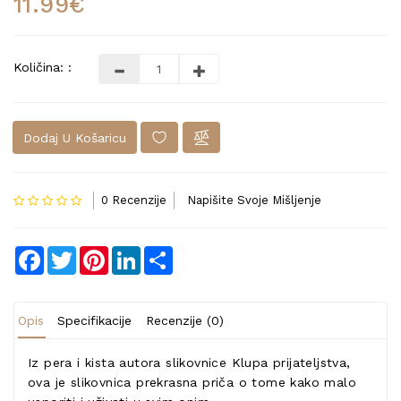
11.99€
Količina: :
Dodaj U Košaricu
0 Recenzije
Napišite Svoje Mišljenje
Facebook
Twitter
Pinterest
LinkedIn
Share
Opis
Specifikacije
Recenzije (0)
Iz pera i kista autora slikovnice Klupa prijateljstva,
ova je slikovnica prekrasna priča o tome kako malo