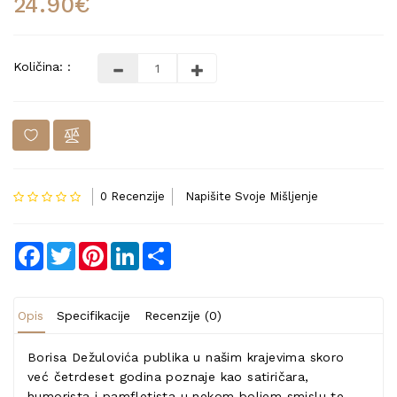
24.90€
Količina: :
0 Recenzije
Napišite Svoje Mišljenje
Facebook
Twitter
Pinterest
LinkedIn
Share
Opis
Specifikacije
Recenzije (0)
Borisa Dežulovića publika u našim krajevima skoro
već četrdeset godina poznaje kao satiričara,
humorista i pamfletista u nekom boljem smislu te