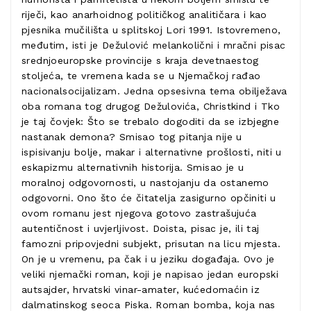
riječi, kao anarhoidnog političkog analitičara i kao
pjesnika mučilišta u splitskoj Lori 1991. Istovremeno,
međutim, isti je Dežulović melankolični i mračni pisac
srednjoeuropske provincije s kraja devetnaestog
stoljeća, te vremena kada se u Njemačkoj rađao
nacionalsocijalizam. Jedna opsesivna tema obilježava
oba romana tog drugog Dežulovića, Christkind i Tko
je taj čovjek: Što se trebalo dogoditi da se izbjegne
nastanak demona? Smisao tog pitanja nije u
ispisivanju bolje, makar i alternativne prošlosti, niti u
eskapizmu alternativnih historija. Smisao je u
moralnoj odgovornosti, u nastojanju da ostanemo
odgovorni. Ono što će čitatelja zasigurno opčiniti u
ovom romanu jest njegova gotovo zastrašujuća
autentičnost i uvjerljivost. Doista, pisac je, ili taj
famozni pripovjedni subjekt, prisutan na licu mjesta.
On je u vremenu, pa čak i u jeziku događaja. Ovo je
veliki njemački roman, koji je napisao jedan europski
autsajder, hrvatski vinar-amater, kućedomaćin iz
dalmatinskog seoca Piska. Roman bomba, koja nas