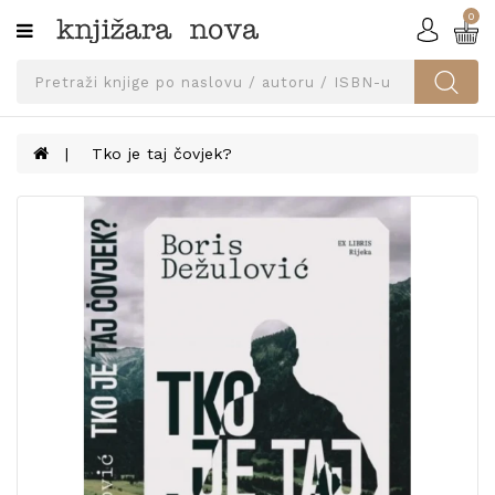
0
Kategorije
SVEUČILIŠNA
IZDANJA
UDŽBENICI
Tko je taj čovjek?
KNJIGE
PRIBOR
I
OPREMA
NARUČI
UDŽBENIKE!
BLOG
KONTAKT