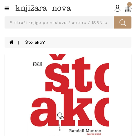
0
Kategorije
SVEUČILIŠNA
IZDANJA
UDŽBENICI
Što ako?
KNJIGE
PRIBOR
I
OPREMA
NARUČI
UDŽBENIKE!
BLOG
KONTAKT