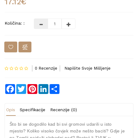
17.12€
Količina: :
0 Recenzije
Napišite Svoje Mišljenje
Facebook
Twitter
Pinterest
LinkedIn
Share
Opis
Specifikacije
Recenzije (0)
Što bi se dogodilo kad bi svi gromovi udarili u isto
mjesto? Koliko visoko čovjek može nešto baciti? Gdje je
na Zemlji najduži slobodni pad? Postoji li ZVUK u