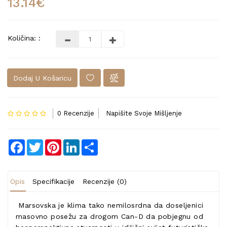
13.14€
Količina: :
Dodaj U Košaricu
0 Recenzije
Napišite Svoje Mišljenje
Facebook
Twitter
Pinterest
LinkedIn
Share
Opis
Specifikacije
Recenzije (0)
Marsovska je klima tako nemilosrdna da doseljenici
masovno posežu za drogom Can-D da pobjegnu od