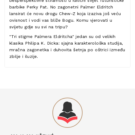
besperspektivne stvarnosti u idilični svijet futurističke
barbike Perky Pat. No zagonetni Palmer Eldritch
lansirat će novu drogu Chew-Z koja izaziva još veću
ovisnost i vodi vas bliže Bogu. Komu vjerovati u
svijetu gdje su svi na tripu?
"Tri stigme Palmera Eldritcha" jedan su od velikih
klasika Philipa K. Dicka: sjajna karakterološka studija,
mračna zagonetka i duhovita šetnja po oštrici između
zbilje i iluzije.