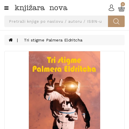
0
Kategorije
SVEUČILIŠNA
IZDANJA
UDŽBENICI
Tri stigme Palmera Eldritcha
KNJIGE
PRIBOR
I
OPREMA
NARUČI
UDŽBENIKE!
BLOG
KONTAKT