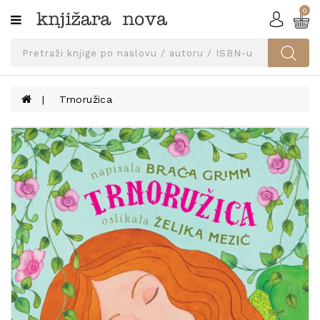
0
Kategorije
SVEUČILIŠNA
IZDANJA
UDŽBENICI
Trnoružica
KNJIGE
PRIBOR
I
OPREMA
NARUČI
UDŽBENIKE!
BLOG
KONTAKT