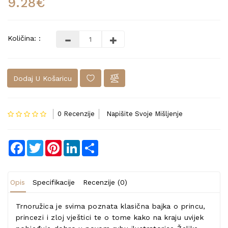
9.28€
Količina: :
Dodaj U Košaricu
0 Recenzije
Napišite Svoje Mišljenje
Facebook
Twitter
Pinterest
LinkedIn
Share
Opis
Specifikacije
Recenzije (0)
Trnoružica je svima poznata klasična bajka o princu,
princezi i zloj vještici te o tome kako na kraju uvijek