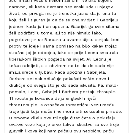
žudi imati i vezu s nekom ženom. Ne bilo kojom,
naravno, ali kada Barbara neplanski uđe u njegov
život, od prvoga mu je trenutka jasno da je ona ta
koju želi i siguran je da će se ona svidjeti i Gabrijelu
jednom kada ju i on upozna. Gabrijel ga svim silama
želi podržati u tome, ali to nije nimalo lako,
pogotovo jer se Barbara u ovome dijelu serijala bori
protiv te ideje i sama pomisao na bilo kakav trojac
strašno joj je odbojna, iako se prije Leona smatrala
liberalkom širokih pogleda na svijet. Ali Leonu je
teško odoljeti, a s obzirom na to da do sada nije
imala sreće u ljubavi, kada upozna i Gabrijela,
Barbara se ipak odlučuje pokušati nešto novo i
drukčije od svega što je do sada iskusila. Pa, malo-
pomalo, Leon, Gabrijel i Barbara postaju throuple.
Throuple je kovanica dviju engleskih riječi
three+couple, a označava romantičnu vezu među
troje ljudi koja može i ne mora biti seksualne prirode.
U prvome dijelu ove trilogije čitat ćete o pokušaju
ovakve veze koja je prvo takvo iskustvo za sve troje
glavnih likova koji nam pričaju ovu neobičnu priču