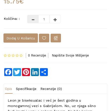
15.75€
Količina: :
Dodaj U Košaricu
0 Recenzije
Napišite Svoje Mišljenje
Facebook
Twitter
Pinterest
LinkedIn
Share
Opis
Specifikacije
Recenzije (0)
Leon je biseksualac i već je šest godina u
monogamnoj vezi s Gabrijelom. No, uz njega silno