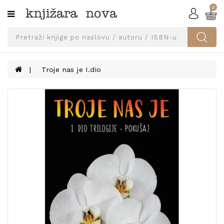
0
Kategorije
SVEUČILIŠNA
IZDANJA
UDŽBENICI
Troje nas je I.dio
KNJIGE
PRIBOR
I
OPREMA
NARUČI
UDŽBENIKE!
BLOG
KONTAKT