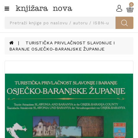
0
Kategorije
SVEUČILIŠNA
IZDANJA
UDŽBENICI
TURISTIČKA PRIVLAČNOST SLAVONIJE I
BARANJE OSJEČKO-BARANJSKE ŽUPANIJE
KNJIGE
PRIBOR
I
OPREMA
NARUČI
UDŽBENIKE!
BLOG
KONTAKT