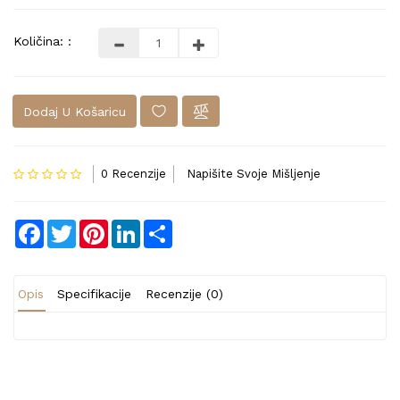
Količina: :
Dodaj U Košaricu
0 Recenzije
Napišite Svoje Mišljenje
Facebook
Twitter
Pinterest
LinkedIn
Share
Opis
Specifikacije
Recenzije (0)