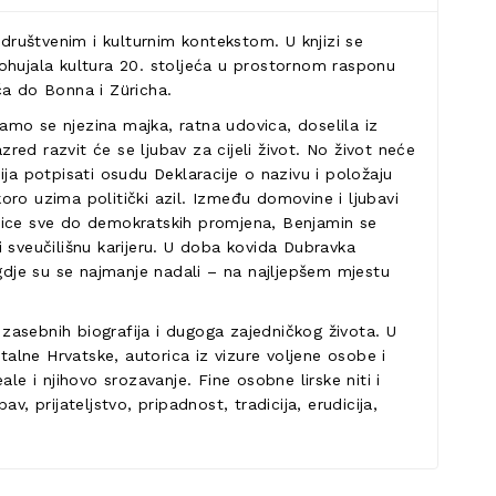
 društvenim i kulturnim kontekstom. U knjizi se
prohujala kultura 20. stoljeća u prostornom rasponu
a do Bonna i Züricha.
amo se njezina majka, ratna udovica, doselila iz
red razvit će se ljubav za cijeli život. No život neće
ja potpisati osudu Deklaracije o nazivu i položaju
koro uzima politički azil. Između domovine i ljubavi
vnice sve do demokratskih promjena, Benjamin se
di sveučilišnu karijeru. U doba kovida Dubravka
dje su se najmanje nadali – na najljepšem mjestu
 zasebnih biografija i dugoga zajedničkog života. U
talne Hrvatske, autorica iz vizure voljene osobe i
ale i njihovo srozavanje. Fine osobne lirske niti i
v, prijateljstvo, pripadnost, tradicija, erudicija,