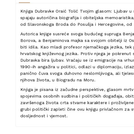
Knjiga Dubravke Oraić Tolić Tvojim glasom: Ljubav u s
spajaju autoričina biografija i obiteljska memoaristi
od Slavonskoga Broda do Posušja i Hercegovine, od 
Autorica knjige susreće svoga budućeg supruga Benjam
Borova, a Benjaminova majka sa svojom obitelji iz Osoj
biti idila. Kao mladi profesor njemačkoga jezika, tek
hrvatskog književnog jezika. Protiv njega je pokrenut 
Dubravka bira ljubav. Vraćaju se iz emigracije na v
1990-ih angažira u politici, odlazi u diplomaciju, izl
panično čuva svoga duhovno neslomljivoga, ali tjele
njihova života, u Biogradu na Moru.
Knjiga je pisana iz začudne perspektive, glasom mrtvo
spojevima osobnih sudbina i političkih događaja, obit
završenoga života crta stvarne karaktere i proživljene 
grubi politički zapleti čine ovu knjigu privlačnom za sv
dosljednost i vjernost.