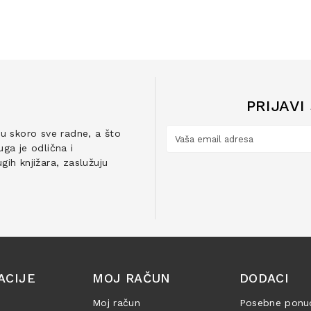
PRIJAVI
ju skoro sve radne, a što
ga je odlična i
ih knjižara, zaslužuju
ACIJE
MOJ RAČUN
DODACI
Moj račun
Posebne ponu