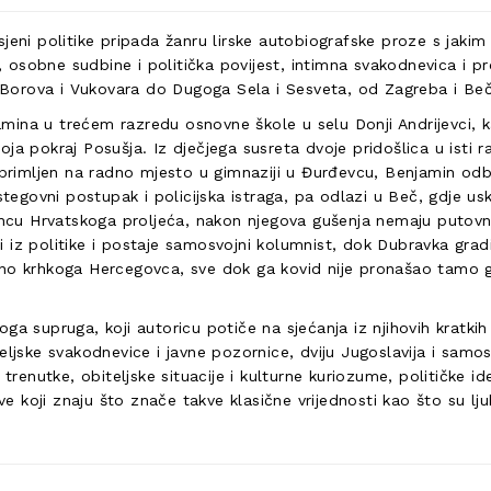
jeni politike pripada žanru lirske autobiografske proze s jakim
ka, osobne sudbine i politička povijest, intimna svakodnevica i 
Borova i Vukovara do Dugoga Sela i Sesveta, od Zagreba i Beč
ina u trećem razredu osnovne škole u selu Donji Andrijevci, k
a pokraj Posušja. Iz dječjega susreta dvoje pridošlica u isti raz
 primljen na radno mjesto u gimnaziji u Đurđevcu, Benjamin odbi
stegovni postupak i policijska istraga, pa odlazi u Beč, gdje us
rhuncu Hrvatskoga proljeća, nakon njegova gušenja nemaju puto
azi iz politike i postaje samosvojni kolumnist, dok Dubravka gra
sno krhkoga Hercegovca, sve dok ga kovid nije pronašao tamo g
ga supruga, koji autoricu potiče na sjećanja iz njihovih kratkih
eljske svakodnevice i javne pozornice, dviju Jugoslavija i samos
trenutke, obiteljske situacije i kulturne kuriozume, političke ide
e koji znaju što znače takve klasične vrijednosti kao što su ljuba