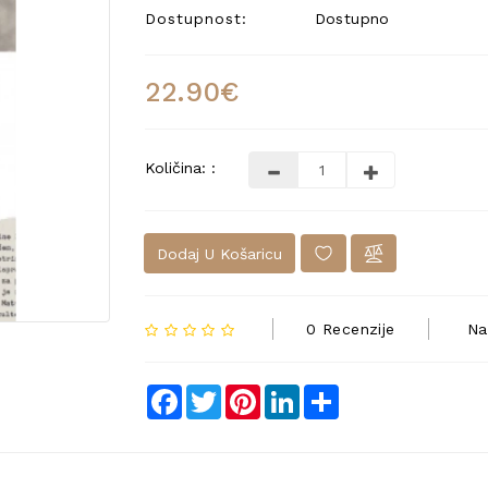
Dostupnost:
Dostupno
22.90€
Količina: :
Dodaj U Košaricu
0 Recenzije
Na
Facebook
Twitter
Pinterest
LinkedIn
Share