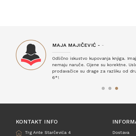
MAJA MAJIČEVIĆ -
-
ku
Odlično iskustvo kupovanja knjiga. Ima
nemaju naruče. Cijene su korektne. Uslu
prodavačice su drage za razliku od drug
6*!
KONTAKT INFO
INFORM
Trg Ante Starčevića 4
Dostava