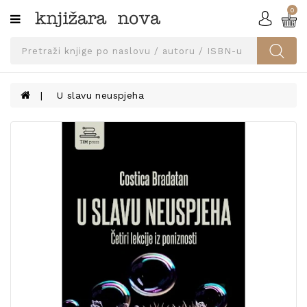
0
Kategorije
SVEUČILIŠNA
IZDANJA
UDŽBENICI
U slavu neuspjeha
KNJIGE
PRIBOR
I
OPREMA
NARUČI
UDŽBENIKE!
BLOG
KONTAKT