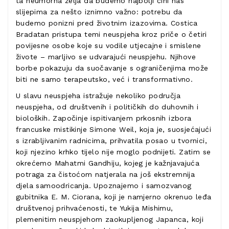
ta neumorna želja da budemo najbolji čini nas
slijepima za nešto iznimno važno: potrebu da
budemo ponizni pred životnim izazovima. Costica
Bradatan pristupa temi neuspjeha kroz priče o četiri
povijesne osobe koje su vodile utjecajne i smislene
živote – marljivo se udvarajući neuspjehu. Njihove
borbe pokazuju da suočavanje s ograničenjima može
biti ne samo terapeutsko, već i transformativno.
U slavu neuspjeha istražuje nekoliko područja
neuspjeha, od društvenih i političkih do duhovnih i
bioloških. Započinje ispitivanjem prkosnih izbora
francuske mistikinje Simone Weil, koja je, suosjećajući
s izrabljivanim radnicima, prihvatila posao u tvornici,
koji njezino krhko tijelo nije moglo podnijeti. Zatim se
okrećemo Mahatmi Gandhiju, kojeg je kažnjavajuća
potraga za čistoćom natjerala na još ekstremnija
djela samoodricanja. Upoznajemo i samozvanog
gubitnika E. M. Ciorana, koji je namjerno okrenuo leđa
društvenoj prihvaćenosti, te Yukija Mishimu,
plemenitim neuspjehom zaokupljenog Japanca, koji