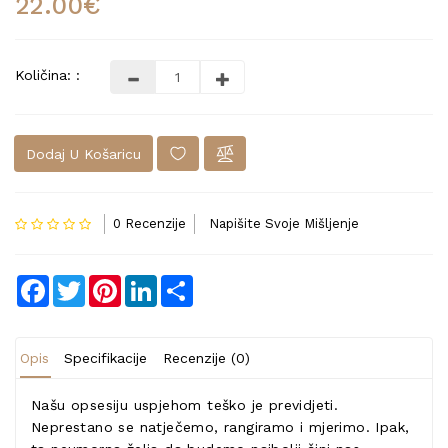
22.00€
Količina: :
Dodaj U Košaricu
0 Recenzije
Napišite Svoje Mišljenje
Facebook
Twitter
Pinterest
LinkedIn
Share
Opis
Specifikacije
Recenzije (0)
Našu opsesiju uspjehom teško je previdjeti.
Neprestano se natječemo, rangiramo i mjerimo. Ipak,