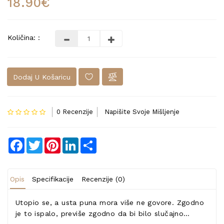
18.90€
Količina: :
Dodaj U Košaricu
0 Recenzije
Napišite Svoje Mišljenje
Facebook
Twitter
Pinterest
LinkedIn
Share
Opis
Specifikacije
Recenzije (0)
Utopio se, a usta puna mora više ne govore. Zgodno
je to ispalo, previše zgodno da bi bilo slučajno…