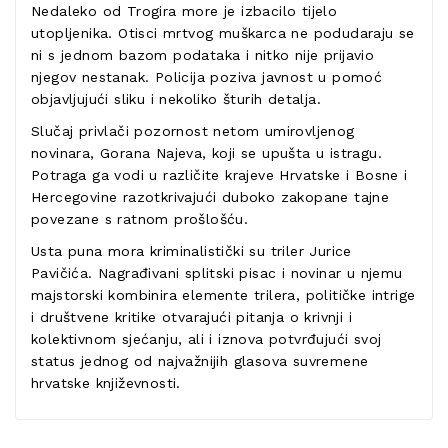
Nedaleko od Trogira more je izbacilo tijelo
utopljenika. Otisci mrtvog muškarca ne podudaraju se
ni s jednom bazom podataka i nitko nije prijavio
njegov nestanak. Policija poziva javnost u pomoć
objavljujući sliku i nekoliko šturih detalja.
Slučaj privlači pozornost netom umirovljenog
novinara, Gorana Najeva, koji se upušta u istragu.
Potraga ga vodi u različite krajeve Hrvatske i Bosne i
Hercegovine razotkrivajući duboko zakopane tajne
povezane s ratnom prošlošću.
Usta puna mora kriminalistički su triler Jurice
Pavičića. Nagrađivani splitski pisac i novinar u njemu
majstorski kombinira elemente trilera, političke intrige
i društvene kritike otvarajući pitanja o krivnji i
kolektivnom sjećanju, ali i iznova potvrđujući svoj
status jednog od najvažnijih glasova suvremene
hrvatske književnosti.