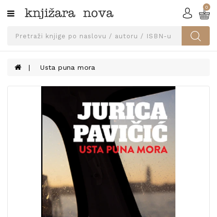
0
Kategorije
SVEUČILIŠNA
IZDANJA
UDŽBENICI
Usta puna mora
KNJIGE
PRIBOR
I
OPREMA
NARUČI
UDŽBENIKE!
BLOG
KONTAKT