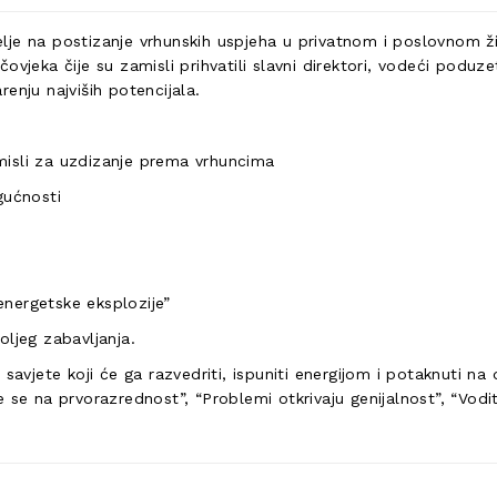
atelje na postizanje vrhunskih uspjeha u privatnom i poslovnom
čovjeka čije su zamisli prihvatili slavni direktori, vodeći poduzet
enju najviših potencijala.
misli za uzdizanje prema vrhuncima
gućnosti
“energetske eksplozije”
oljeg zabavljanja.
savjete koji će ga razvedriti, ispuniti energijom i potaknuti na
se na prvorazrednost”, “Problemi otkrivaju genijalnost”, “Vodite