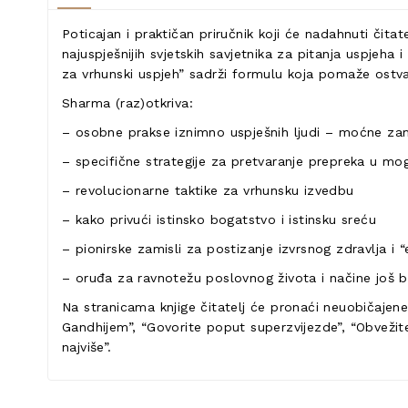
Poticajan i praktičan priručnik koji će nadahnuti čit
najuspješnijih svjetskih savjetnika za pitanja uspjeha i 
za vrhunski uspjeh” sadrži formulu koja pomaže ostvar
Sharma (raz)otkriva:
– osobne prakse iznimno uspješnih ljudi – moćne za
– specifične strategije za pretvaranje prepreka u mo
– revolucionarne taktike za vrhunsku izvedbu
– kako privući istinsko bogatstvo i istinsku sreću
– pionirske zamisli za postizanje izvrsnog zdravlja i 
– oruđa za ravnotežu poslovnog života i načine još b
Na stranicama knjige čitatelj će pronaći neuobičajene 
Gandhijem”, “Govorite poput superzvijezde”, “Obvežite 
najviše”.