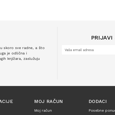
PRIJAVI
ju skoro sve radne, a što
ga je odlična i
ih knjižara, zaslužuju
ACIJE
MOJ RAČUN
DODACI
Moj račun
Posebne ponu