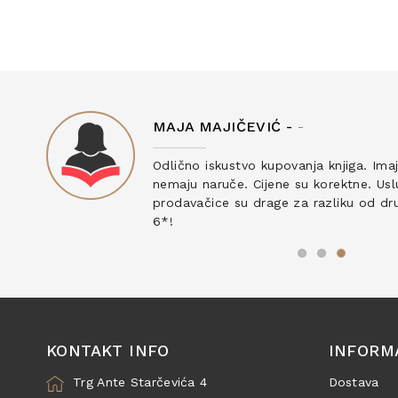
MAJA MAJIČEVIĆ -
-
ku
Odlično iskustvo kupovanja knjiga. Ima
nemaju naruče. Cijene su korektne. Uslu
prodavačice su drage za razliku od drug
6*!
KONTAKT INFO
INFORM
Trg Ante Starčevića 4
Dostava