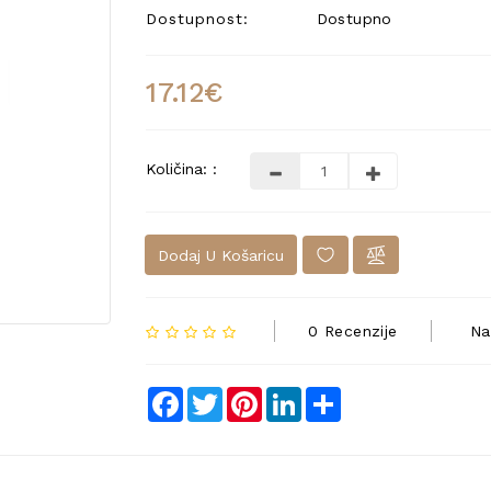
Dostupnost:
Dostupno
17.12€
Količina: :
Dodaj U Košaricu
0 Recenzije
Na
Facebook
Twitter
Pinterest
LinkedIn
Share