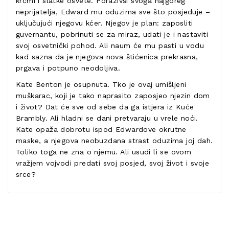
krčmi i slatke osvete. Porazivši svoga najgoreg
neprijatelja, Edward mu oduzima sve što posjeduje –
uključujući njegovu kćer. Njegov je plan: zaposliti
guvernantu, pobrinuti se za miraz, udati je i nastaviti
svoj osvetnički pohod. Ali naum će mu pasti u vodu
kad sazna da je njegova nova štićenica prekrasna,
prgava i potpuno neodoljiva.
Kate Benton je osupnuta. Tko je ovaj umišljeni
muškarac, koji je tako naprasito zaposjeo njezin dom
i život? Dat će sve od sebe da ga istjera iz Kuće
Brambly. Ali hladni se dani pretvaraju u vrele noći.
Kate opaža dobrotu ispod Edwardove okrutne
maske, a njegova neobuzdana strast oduzima joj dah.
Toliko toga ne zna o njemu. Ali usudi li se ovom
vražjem vojvodi predati svoj posjed, svoj život i svoje
srce?