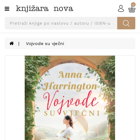
0
Kategorije
SVEUČILIŠNA
IZDANJA
UDŽBENICI
Vojvode su vječni
KNJIGE
PRIBOR
I
OPREMA
NARUČI
UDŽBENIKE!
BLOG
KONTAKT