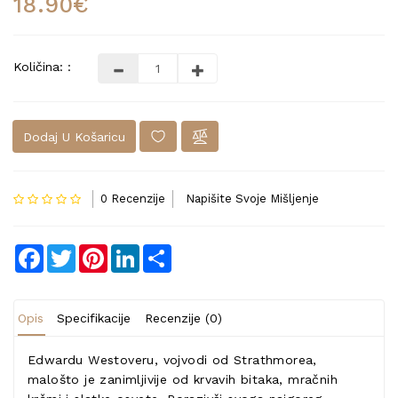
18.90€
Količina: :
Dodaj U Košaricu
0 Recenzije
Napišite Svoje Mišljenje
Facebook
Twitter
Pinterest
LinkedIn
Share
Opis
Specifikacije
Recenzije (0)
Edwardu Westoveru, vojvodi od Strathmorea,
malošto je zanimljivije od krvavih bitaka, mračnih