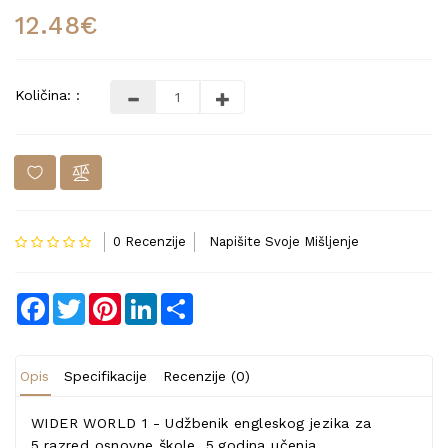
12.48€
Količina: :
0 Recenzije
Napišite Svoje Mišljenje
Facebook
Twitter
Pinterest
LinkedIn
Share
Opis
Specifikacije
Recenzije (0)
WIDER WORLD 1 - Udžbenik engleskog jezika za
5.razred osnovne škole, 5.godina učenja