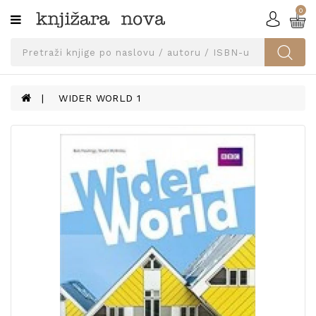
0
Kategorije
SVEUČILIŠNA
IZDANJA
UDŽBENICI
WIDER WORLD 1
KNJIGE
PRIBOR
I
OPREMA
NARUČI
UDŽBENIKE!
BLOG
KONTAKT