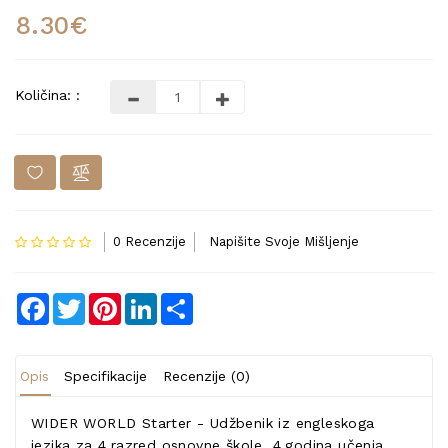
8.30€
Količina: :
0 Recenzije
Napišite Svoje Mišljenje
Facebook
Twitter
Pinterest
LinkedIn
Share
Opis
Specifikacije
Recenzije (0)
WIDER WORLD Starter - Udžbenik iz engleskoga
jezika za 4.razred osnovne škole, 4.godina učenja