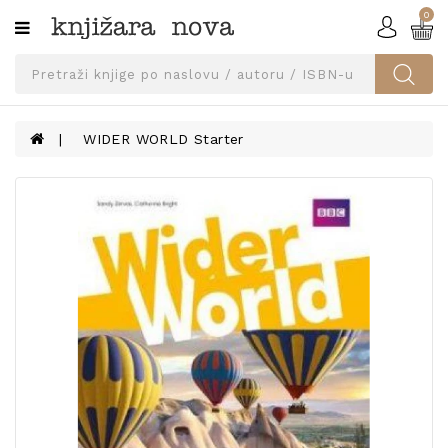
0
Kategorije
SVEUČILIŠNA
IZDANJA
UDŽBENICI
WIDER WORLD Starter
KNJIGE
PRIBOR
I
OPREMA
NARUČI
UDŽBENIKE!
BLOG
KONTAKT