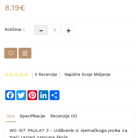
8.19€
Količina: :
0 Recenzije
Napišite Svoje Mišljenje
Facebook
Twitter
Pinterest
LinkedIn
Share
Opis
Specifikacije
Recenzije (0)
WO IST PAULA? 3 - Udžbenik iz njemačkoga jezika za
treći razred osnovne škole