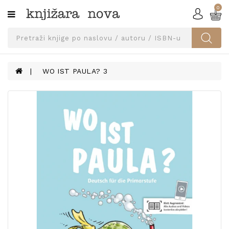
0
Kategorije
SVEUČILIŠNA
IZDANJA
UDŽBENICI
WO IST PAULA? 3
KNJIGE
PRIBOR
I
OPREMA
NARUČI
UDŽBENIKE!
BLOG
KONTAKT