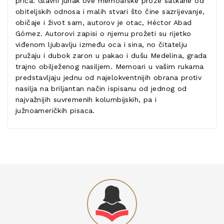
priča. Glavni junak ove memoarske proze satkane od
obiteljskih odnosa i malih stvari što čine sazrijevanje,
običaje i život sam, autorov je otac, Héctor Abad
Gómez. Autorovi zapisi o njemu prožeti su rijetko
viđenom ljubavlju između oca i sina, no čitatelju
pružaju i dubok zaron u pakao i dušu Medelina, grada
trajno obilježenog nasiljem. Memoari u vašim rukama
predstavljaju jednu od najelokventnijih obrana protiv
nasilja na briljantan način ispisanu od jednog od
najvažnijih suvremenih kolumbijskih, pa i
južnoameričkih pisaca.