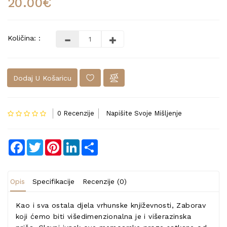
20.00€
Količina: :
Dodaj U Košaricu
0 Recenzije
Napišite Svoje Mišljenje
Facebook
Twitter
Pinterest
LinkedIn
Share
Opis
Specifikacije
Recenzije (0)
Kao i sva ostala djela vrhunske književnosti, Zaborav
koji ćemo biti višedimenzionalna je i višerazinska