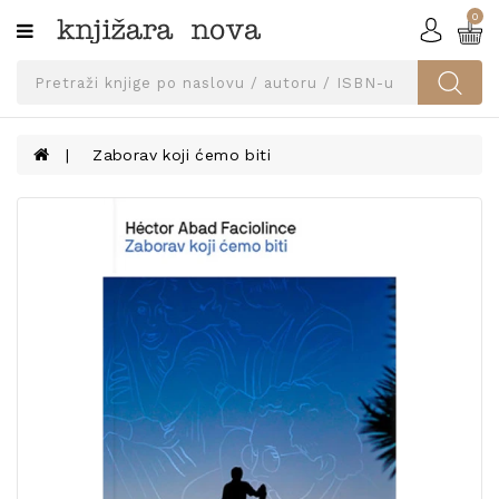
0
Kategorije
SVEUČILIŠNA
IZDANJA
UDŽBENICI
Zaborav koji ćemo biti
KNJIGE
PRIBOR
I
OPREMA
NARUČI
UDŽBENIKE!
BLOG
KONTAKT