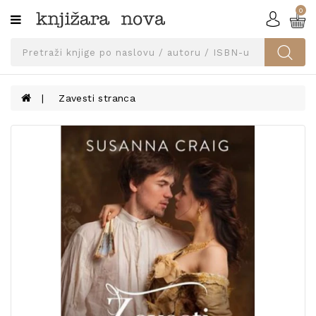
0
Kategorije
SVEUČILIŠNA
IZDANJA
UDŽBENICI
Zavesti stranca
KNJIGE
PRIBOR
I
OPREMA
NARUČI
UDŽBENIKE!
BLOG
KONTAKT