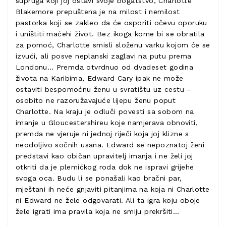
supruga koji joj ostavi svoje bogatstvo, Charlotte
Blakemore prepuštena je na milost i nemilost
pastorka koji se zakleo da će osporiti očevu oporuku
i uništiti maćehi život. Bez ikoga kome bi se obratila
za pomoć, Charlotte smisli složenu varku kojom će se
izvući, ali posve neplanski zaglavi na putu prema
Londonu… Premda otvrdnuo od dvadeset godina
života na Karibima, Edward Cary ipak ne može
ostaviti bespomoćnu ženu u svratištu uz cestu –
osobito ne razoružavajuće lijepu ženu poput
Charlotte. Na kraju je odluči povesti sa sobom na
imanje u Gloucestershireu koje namjerava obnoviti,
premda ne vjeruje ni jednoj riječi koja joj klizne s
neodoljivo sočnih usana. Edward se nepoznatoj ženi
predstavi kao običan upravitelj imanja i ne želi joj
otkriti da je plemićkog roda dok ne ispravi grijehe
svoga oca. Budu li se ponašali kao bračni par,
mještani ih neće gnjaviti pitanjima na koja ni Charlotte
ni Edward ne žele odgovarati. Ali ta igra koju oboje
žele igrati ima pravila koja ne smiju prekršiti…