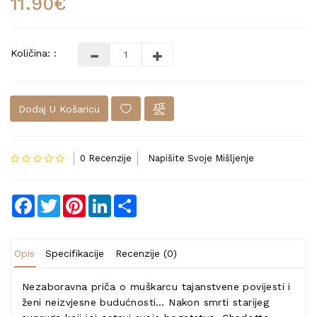
11.90€
Količina: :
Dodaj U Košaricu
0 Recenzije
Napišite Svoje Mišljenje
Facebook
Twitter
Pinterest
LinkedIn
Share
Opis
Specifikacije
Recenzije (0)
Nezaboravna priča o muškarcu tajanstvene povijesti i
ženi neizvjesne budućnosti… Nakon smrti starijeg