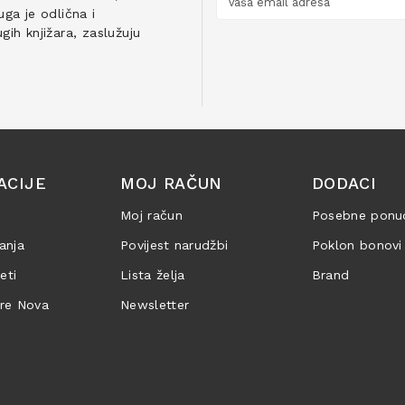
ga je odlična i
ih knjižara, zaslužuju
ACIJE
MOJ RAČUN
DODACI
Moj račun
Posebne ponu
anja
Povijest narudžbi
Poklon bonovi
jeti
Lista želja
Brand
are Nova
Newsletter