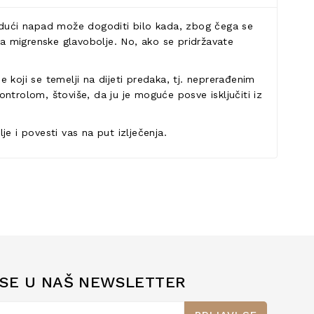
 idući napad može dogoditi bilo kada, zbog čega se
za migrenske glavobolje. No, ako se pridržavate
e koji se temelji na dijeti predaka, tj. neprerađenim
rolom, štoviše, da ju je moguće posve isključiti iz
e i povesti vas na put izlječenja.
 SE U NAŠ NEWSLETTER