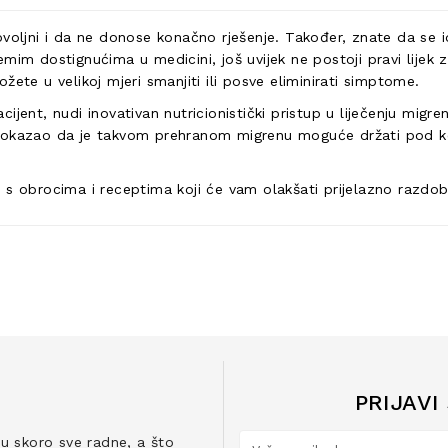
ovoljni i da ne donose konačno rješenje. Također, znate da se
mim dostignućima u medicini, još uvijek ne postoji pravi lijek 
ete u velikoj mjeri smanjiti ili posve eliminirati simptome.
jent, nudi inovativan nutricionistički pristup u liječenju migren
dokazao da je takvom prehranom migrenu moguće držati pod kont
s obrocima i receptima koji će vam olakšati prijelazno razdoblj
PRIJAVI
ju skoro sve radne, a što