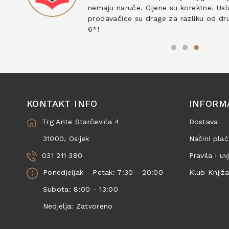
nemaju naruče. Cijene su korektne. Uslu
prodavačice su drage za razliku od drug
6*!
KONTAKT INFO
INFORM
Trg Ante Starčevića 4
Dostava
31000, Osijek
Načini plać
031 211 380
Pravila i uv
Ponedjeljak - Petak: 7:30 - 20:00
Klub Knjiž
Subota: 8:00 - 13:00
Nedjelja: Zatvoreno