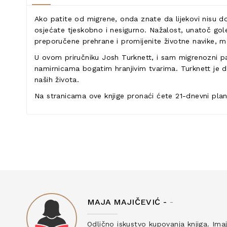
Ako patite od migrene, onda znate da lijekovi nisu d
osjećate tjeskobno i nesigurno. Nažalost, unatoč gole
preporučene prehrane i promijenite životne navike, mož
U ovom priručniku Josh Turknett, i sam migrenozni paci
namirnicama bogatim hranjivim tvarima. Turknett je 
naših života.
Na stranicama ove knjige pronaći ćete 21-dnevni plan 
MAJA MAJIČEVIĆ -
-
ku
Odlično iskustvo kupovanja knjiga. Ima