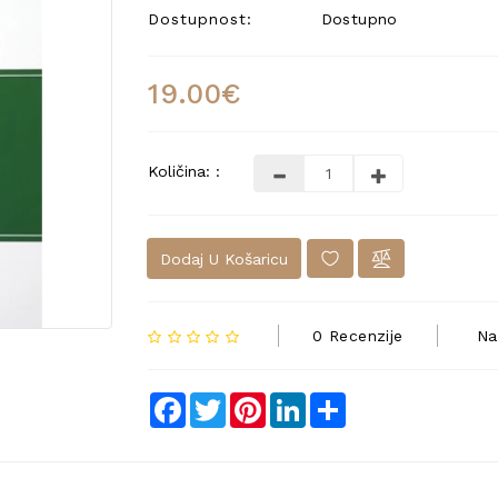
Dostupnost:
Dostupno
19.00€
Količina: :
Dodaj U Košaricu
0 Recenzije
Na
Facebook
Twitter
Pinterest
LinkedIn
Share