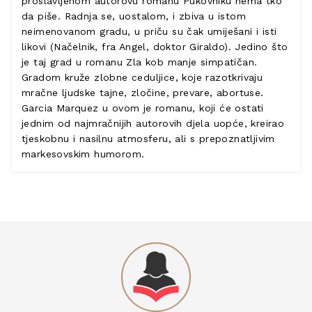
proslavljenom autorovu romanu Pukovniku nema tko
da piše. Radnja se, uostalom, i zbiva u istom
neimenovanom gradu, u priču su čak umiješani i isti
likovi (Načelnik, fra Angel, doktor Giraldo). Jedino što
je taj grad u romanu Zla kob manje simpatičan.
Gradom kruže zlobne ceduljice, koje razotkrivaju
mračne ljudske tajne, zločine, prevare, abortuse.
Garcia Marquez u ovom je romanu, koji će ostati
jednim od najmračnijih autorovih djela uopće, kreirao
tjeskobnu i nasilnu atmosferu, ali s prepoznatljivim
markesovskim humorom.