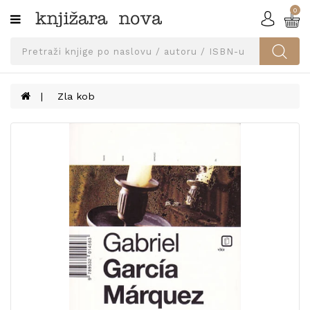
0
Kategorije
SVEUČILIŠNA
IZDANJA
UDŽBENICI
Zla kob
KNJIGE
PRIBOR
I
OPREMA
NARUČI
UDŽBENIKE!
BLOG
KONTAKT