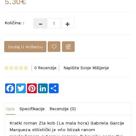
5.30€
Količina: :
Dodaj U Košaricu
0 Recenzije
Napišite Svoje Mišljenje
Facebook
Twitter
Pinterest
LinkedIn
Share
Opis
Specifikacije
Recenzije (0)
Kratki roman Zla kob (La mala hora) Gabriela Garcije
Marqueza stilistički je vrlo blizak ranom