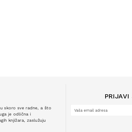
PRIJAVI
ju skoro sve radne, a što
ga je odlična i
ih knjižara, zaslužuju