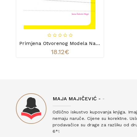
Primjena Otvorenog Modela Nastave Glazbe U Prva Četiri Razreda Osnovne Škole
18.12€
MAJA MAJIČEVIĆ -
-
ku
Odlično iskustvo kupovanja knjiga. Ima
nemaju naruče. Cijene su korektne. Uslu
prodavačice su drage za razliku od drug
6*!