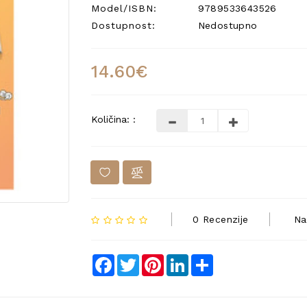
Model/ISBN:
9789533643526
Dostupnost:
Nedostupno
14.60€
Količina: :
0 Recenzije
Na
Facebook
Twitter
Pinterest
LinkedIn
Share