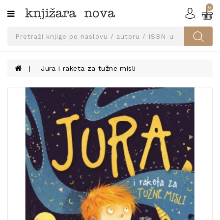
0
Kategorije
SVEUČILIŠNA
IZDANJA
UDŽBENICI
Jura i raketa za tužne misli
KNJIGE
PRIBOR
I
OPREMA
NARUČI
UDŽBENIKE!
BLOG
KONTAKT