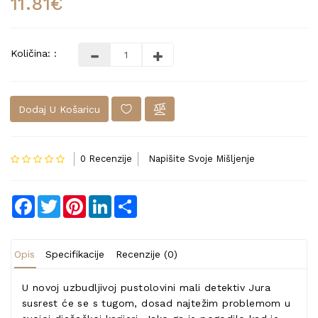
11.81€
Količina: :
Dodaj U Košaricu
0 Recenzije
Napišite Svoje Mišljenje
Facebook
Twitter
Pinterest
LinkedIn
Share
Opis
Specifikacije
Recenzije (0)
U novoj uzbudljivoj pustolovini mali detektiv Jura
susrest će se s tugom, dosad najtežim problemom u