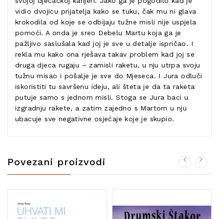
svojoj dječačkoj karijeri. Jako ga je pogodilo kad je
vidio dvojicu prijatelja kako se tuku, čak mu ni glava
krokodila od koje se odbijaju tužne misli nije uspjela
pomoći. A onda je sreo Debelu Martu koja ga je
pažljivo saslušala kad joj je sve u detalje ispričao. I
rekla mu kako ona rješava takav problem kad joj se
druga djeca rugaju – zamisli raketu, u nju utrpa svoju
tužnu misao i pošalje je sve do Mjeseca. I Jura odluči
iskoristiti tu savršenu ideju, ali šteta je da ta raketa
putuje samo s jednom misli. Stoga se Jura baci u
izgradnju rakete, a zatim zajedno s Martom u nju
ubacuje sve negativne osjećaje koje je skupio.
Povezani proizvodi