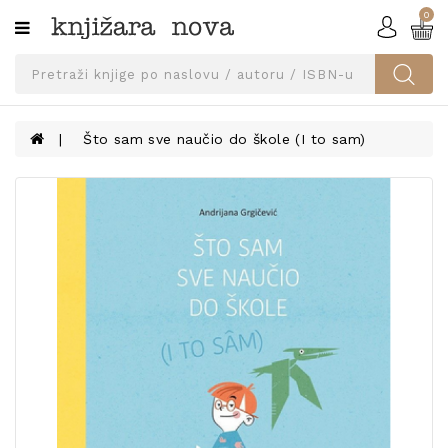
0
Kategorije
SVEUČILIŠNA
IZDANJA
UDŽBENICI
Što sam sve naučio do škole (I to sam)
KNJIGE
PRIBOR
I
OPREMA
NARUČI
UDŽBENIKE!
BLOG
KONTAKT