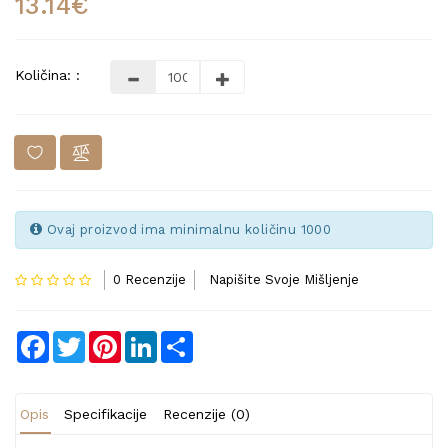
13.14€
Količina: :
Ovaj proizvod ima minimalnu količinu 1000
0 Recenzije
Napišite Svoje Mišljenje
Facebook
Twitter
Pinterest
LinkedIn
Share
Opis
Specifikacije
Recenzije (0)