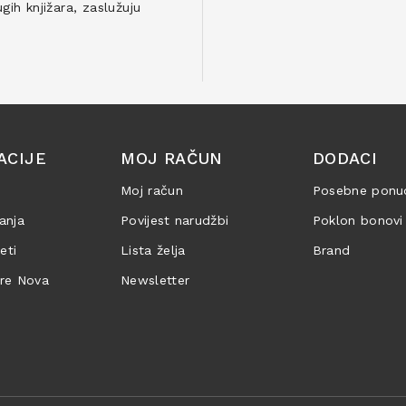
ih knjižara, zaslužuju
ACIJE
MOJ RAČUN
DODACI
Moj račun
Posebne ponu
anja
Povijest narudžbi
Poklon bonovi
jeti
Lista želja
Brand
are Nova
Newsletter