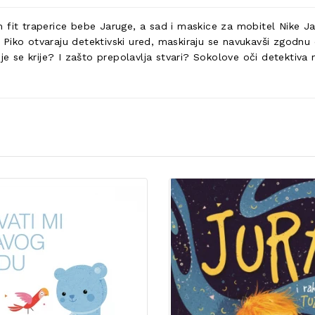
 fit traperice bebe Jaruge, a sad i maskice za mobitel Nike Ja
o i Piko otvaraju detektivski ured, maskiraju se navukavši zgod
dje se krije? I zašto prepolavlja stvari? Sokolove oči detektiva