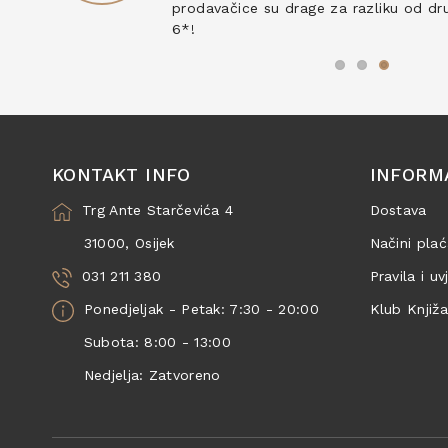
prodavačice su drage za razliku od drug
6*!
KONTAKT INFO
INFORM
Trg Ante Starčevića 4
Dostava
31000, Osijek
Načini plać
031 211 380
Pravila i uv
Ponedjeljak - Petak: 7:30 - 20:00
Klub Knjiž
Subota: 8:00 - 13:00
Nedjelja: Zatvoreno