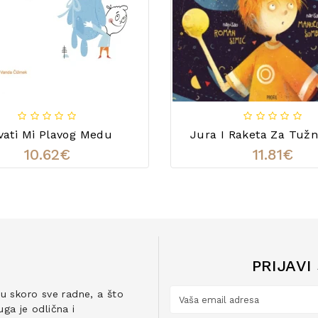
vati Mi Plavog Medu
Jura I Raketa Za Tužn
10.62€
11.81€
PRIJAVI
ju skoro sve radne, a što
ga je odlična i