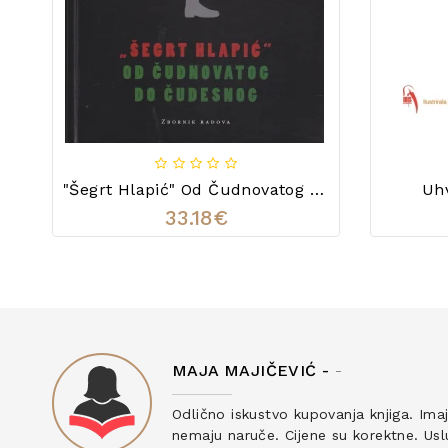
"Šegrt Hlapić" Od Čudnovatog Do Čudesnog
Uh
33.18€
MAJA MAJIČEVIĆ -
-
ku
Odlično iskustvo kupovanja knjiga. Ima
nemaju naruče. Cijene su korektne. Uslu