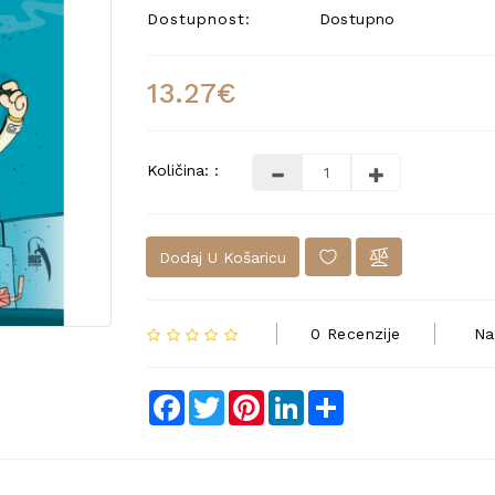
Dostupnost:
Dostupno
13.27€
Količina: :
Dodaj U Košaricu
0 Recenzije
Na
Facebook
Twitter
Pinterest
LinkedIn
Share