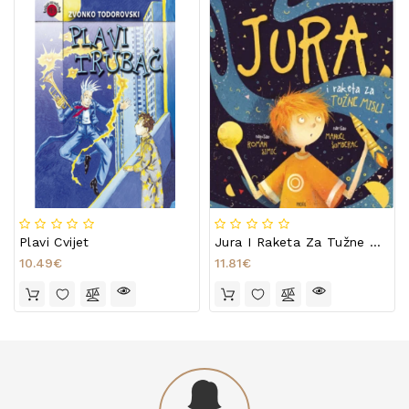
Plavi Cvijet
Jura I Raketa Za Tužne Misli
10.49€
11.81€