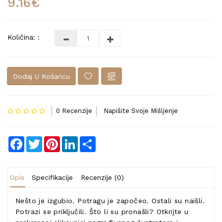
9.16€
Količina: :
Dodaj U Košaricu
0 Recenzije
Napišite Svoje Mišljenje
Facebook
Twitter
Pinterest
LinkedIn
Share
Opis
Specifikacije
Recenzije (0)
Nešto je izgubio. Potragu je započeo. Ostali su naišli.
Potrazi se priključili. Što li su pronašli? Otkrijte u