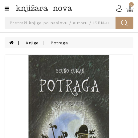
0
Kategorije
SVEUČILIŠNA
IZDANJA
UDŽBENICI
Knjige
Potraga
KNJIGE
PRIBOR
I
OPREMA
NARUČI
UDŽBENIKE!
BLOG
KONTAKT