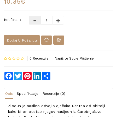
10.35€
Količina: :
Dodaj U Košaricu
0 Recenzije
Napišite Svoje Mišljenje
Facebook
Twitter
Pinterest
LinkedIn
Share
Opis
Specifikacije
Recenzije (0)
Zloduh je nasilno odvojio dječaka Dantea od obitelji
kako bi on postao njegov nasljednik. Čarobnjaštvo