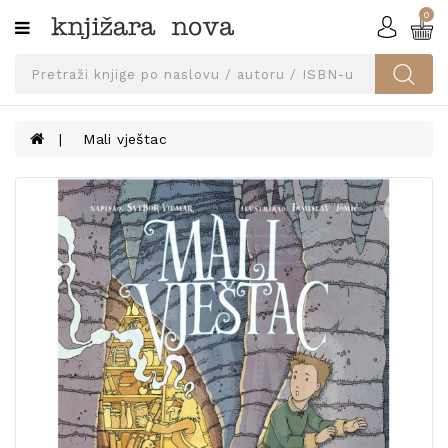
0
Kategorije
SVEUČILIŠNA
IZDANJA
UDŽBENICI
Mali vještac
KNJIGE
PRIBOR
I
OPREMA
NARUČI
UDŽBENIKE!
BLOG
KONTAKT