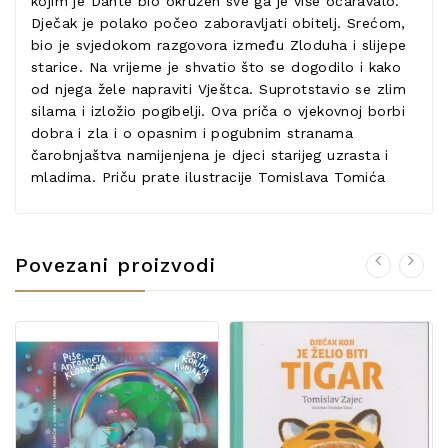
kojim je Dante bio okružen sve ga je više očaravalo.
Dječak je polako počeo zaboravljati obitelj. Srećom,
bio je svjedokom razgovora između Zloduha i slijepe
starice. Na vrijeme je shvatio što se dogodilo i kako
od njega žele napraviti Vještca. Suprotstavio se zlim
silama i izložio pogibelji. Ova priča o vjekovnoj borbi
dobra i zla i o opasnim i pogubnim stranama
čarobnjaštva namijenjena je djeci starijeg uzrasta i
mladima. Priču prate ilustracije Tomislava Tomića
Povezani proizvodi