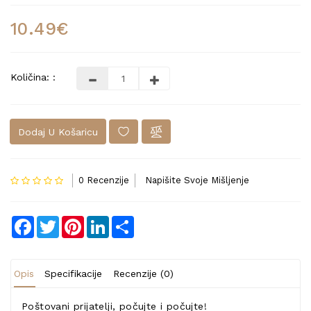
10.49€
Količina: :
Dodaj U Košaricu
0 Recenzije
Napišite Svoje Mišljenje
Facebook
Twitter
Pinterest
LinkedIn
Share
Opis
Specifikacije
Recenzije (0)
Poštovani prijatelji, počujte i počujte!