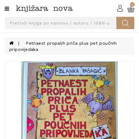
0
Kategorije
SVEUČILIŠNA
IZDANJA
UDŽBENICI
Petnaest propalih priča plus pet poučnih
pripovijedaka
KNJIGE
PRIBOR
I
OPREMA
NARUČI
UDŽBENIKE!
BLOG
KONTAKT