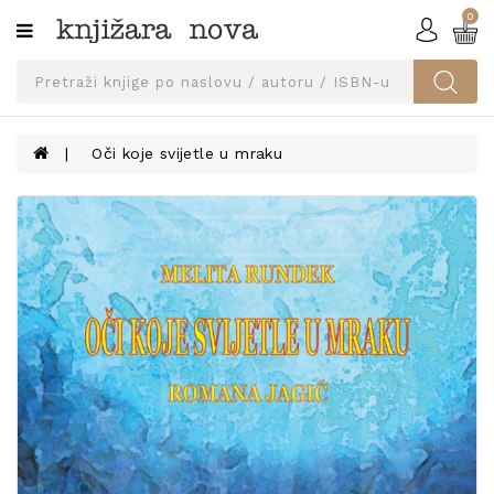
0
Kategorije
SVEUČILIŠNA
IZDANJA
UDŽBENICI
Oči koje svijetle u mraku
KNJIGE
PRIBOR
I
OPREMA
NARUČI
UDŽBENIKE!
BLOG
KONTAKT