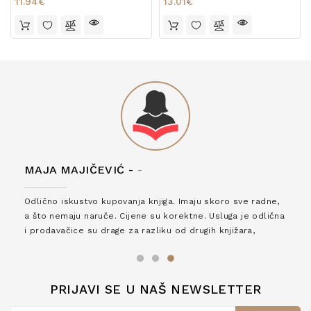
11.94€
13.01€
MAJA MAJIČEVIĆ -
-
Odlično iskustvo kupovanja knjiga. Imaju skoro sve radne,
a što nemaju naruče. Cijene su korektne. Usluga je odlična
i prodavačice su drage za razliku od drugih knjižara,
zaslužuju 6*!
PRIJAVI SE U NAŠ NEWSLETTER