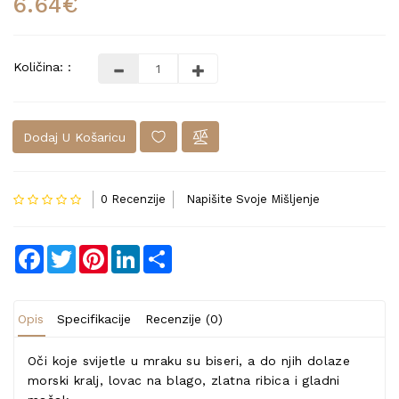
6.64€
Količina: :
Dodaj U Košaricu
0 Recenzije
Napišite Svoje Mišljenje
Facebook
Twitter
Pinterest
LinkedIn
Share
Opis
Specifikacije
Recenzije (0)
Oči koje svijetle u mraku su biseri, a do njih dolaze
morski kralj, lovac na blago, zlatna ribica i gladni