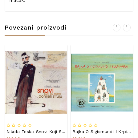
mačak.
Povezani proizvodi
Nikola Tesla: Snovi Koji Su Nam Donijeli Struju
Bajka O Sigismundi I Krpimiru