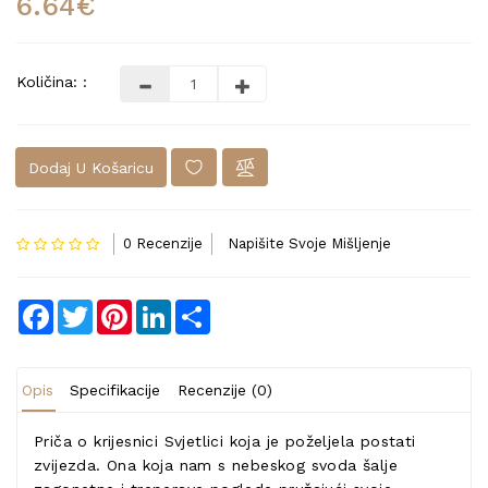
6.64€
Količina: :
Dodaj U Košaricu
0 Recenzije
Napišite Svoje Mišljenje
Facebook
Twitter
Pinterest
LinkedIn
Share
Opis
Specifikacije
Recenzije (0)
Priča o krijesnici Svjetlici koja je poželjela postati
zvijezda. Ona koja nam s nebeskog svoda šalje