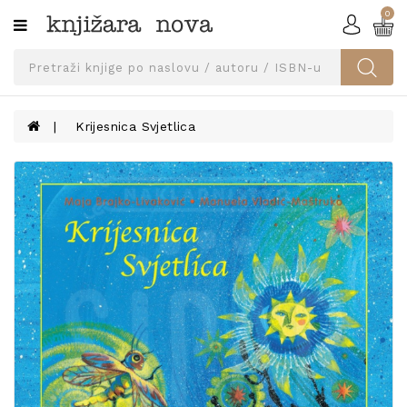
0
Kategorije
SVEUČILIŠNA
IZDANJA
UDŽBENICI
Krijesnica Svjetlica
KNJIGE
PRIBOR
I
OPREMA
NARUČI
UDŽBENIKE!
BLOG
KONTAKT