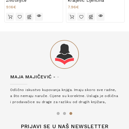
Životinjice
Kraljević Lijenčina
9.16€
7.96€
MAJA MAJIČEVIĆ -
-
Odlično iskustvo kupovanja knjiga. Imaju skoro sve radne,
a što nemaju naruče. Cijene su korektne. Usluga je odlična
i prodavačice su drage za razliku od drugih knjižara,
zaslužuju 6*!
PRIJAVI SE U NAŠ NEWSLETTER