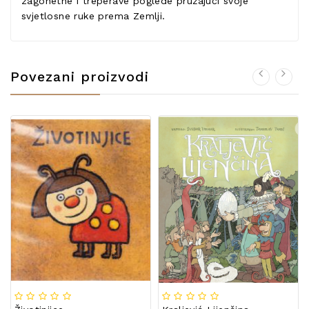
zagonetne i treperave poglede pružajući svoje
svjetlosne ruke prema Zemlji.
Povezani proizvodi