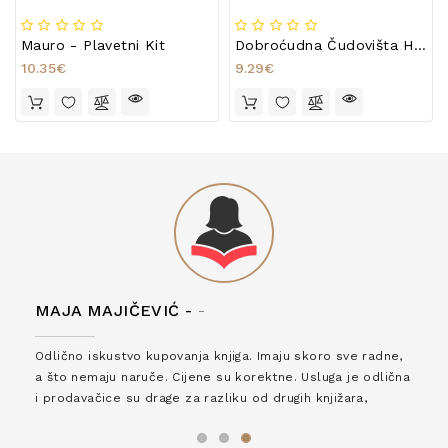
Mauro - Plavetni Kit
Dobroćudna Čudovišta Hrvatske 1
10.35€
9.29€
MAJA MAJIČEVIĆ -
-
Odlično iskustvo kupovanja knjiga. Imaju skoro sve radne,
a što nemaju naruče. Cijene su korektne. Usluga je odlična
i prodavačice su drage za razliku od drugih knjižara,
zaslužuju 6*!