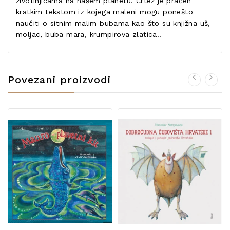
životinjicama na našem planetu. Crtež je praćen
kratkim tekstom iz kojega maleni mogu ponešto
naučiti o sitnim malim bubama kao što su knjižna uš,
moljac, buba mara, krumpirova zlatica..
Povezani proizvodi