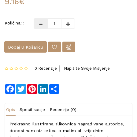
9.16€
Količina: :
Dodaj U Košaricu
0 Recenzije
Napišite Svoje Mišljenje
Facebook
Twitter
Pinterest
LinkedIn
Share
Opis
Specifikacije
Recenzije (0)
Prekrasno ilustrirana slikovnica nagrađivane autorice,
donosi nam niz crtica o malim ali vrijednim