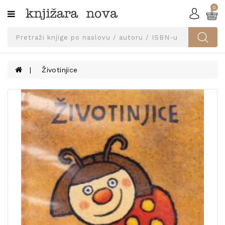
0
Kategorije
SVEUČILIŠNA
IZDANJA
UDŽBENICI
Životinjice
KNJIGE
PRIBOR
I
OPREMA
NARUČI
UDŽBENIKE!
BLOG
KONTAKT