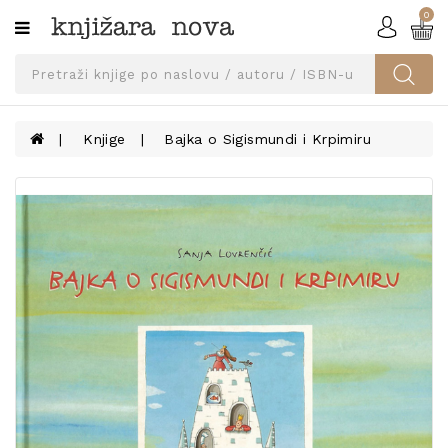
0
Kategorije
SVEUČILIŠNA
IZDANJA
UDŽBENICI
Knjige
Bajka o Sigismundi i Krpimiru
KNJIGE
PRIBOR
I
OPREMA
NARUČI
UDŽBENIKE!
BLOG
KONTAKT