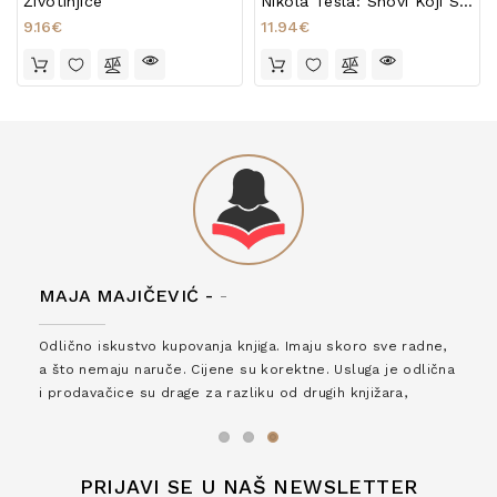
Životinjice
Nikola Tesla: Snovi Koji Su Nam Donijeli Struju
9.16€
11.94€
MAJA MAJIČEVIĆ -
-
Odlično iskustvo kupovanja knjiga. Imaju skoro sve radne,
a što nemaju naruče. Cijene su korektne. Usluga je odlična
i prodavačice su drage za razliku od drugih knjižara,
zaslužuju 6*!
PRIJAVI SE U NAŠ NEWSLETTER