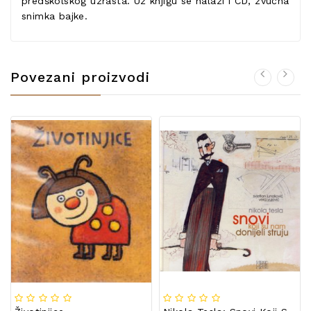
predškolskog uzrasta. Uz knjigu se nalazi i CD, zvučna
snimka bajke.
Povezani proizvodi