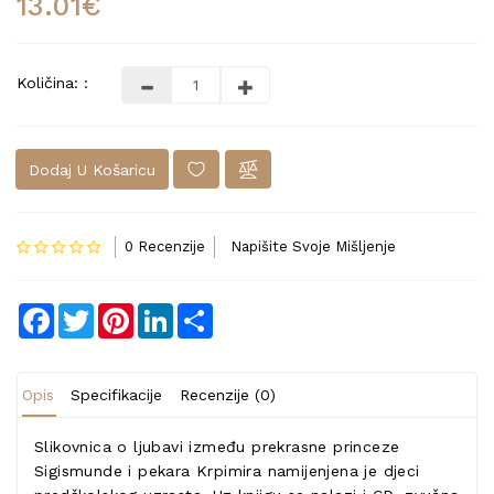
13.01€
Količina: :
Dodaj U Košaricu
0 Recenzije
Napišite Svoje Mišljenje
Facebook
Twitter
Pinterest
LinkedIn
Share
Opis
Specifikacije
Recenzije (0)
Slikovnica o ljubavi između prekrasne princeze
Sigismunde i pekara Krpimira namijenjena je djeci